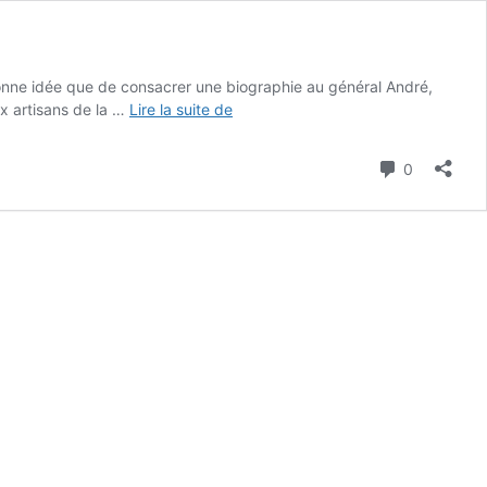
 bonne idée que de consacrer une biographie au général André,
Serge
x artisans de la …
Lire la suite de
Doessant,
Le
Commenta
0
Général
André.
De
l’affaire
Dreyfus
à
l’affaire
des
fiches