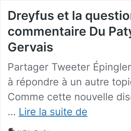
Dreyfus et la questi
commentaire Du Paty
Gervais
Partager Tweeter Épingle
à répondre à un autre topi
Comme cette nouvelle disc
Dreyfus
…
Lire la suite de
et
la
question