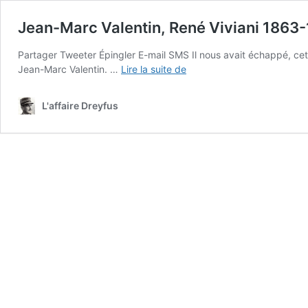
Jean-Marc Valentin, René Viviani 1863
Partager Tweeter Épingler E-mail SMS Il nous avait échappé, ce
Jean-
Jean-Marc Valentin. …
Lire la suite de
Marc
Valentin,
L'affaire Dreyfus
René
Viviani
1863-
1925