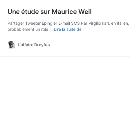
Une étude sur Maurice Weil
Partager Tweeter Épingler E-mail SMS Par Virgilio Ilari, en italien
Une
probablement un rôle …
Lire la suite de
étude
sur
L'affaire Dreyfus
Maurice
Weil