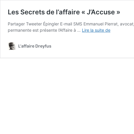
Les Secrets de l’affaire « J’Accuse »
Partager Tweeter Épingler E-mail SMS Emmanuel Pierrat, avocat,
Les
permanente est présente l’Affaire à …
Lire la suite de
Secrets
de
L'affaire Dreyfus
l’affaire
« J’Accuse 