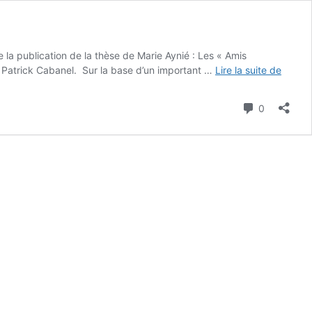
la publication de la thèse de Marie Aynié : Les « Amis
Marie
e Patrick Cabanel. Sur la base d’un important …
Lire la suite de
Aynié,
amis
Commenta
0
inconn
Se
mobili
pour
Dreyfu