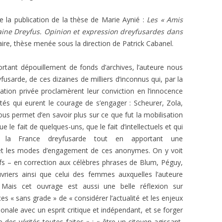
L’AFFAIRE DREYFUS EN BANDES
ARTICLES UNIVERSITAIRES
2018
e la publication de la thèse de Marie Aynié :
DESSINÉES
Les « Amis
aine Dreyfus. Opinion et expression dreyfusardes dans
2019
PHOTOGRAPHIES
faire, thèse menée sous la direction de Patrick Cabanel.
2020
ortant dépouillement de fonds d’archives, l’auteure nous
2021
fusarde, de ces dizaines de milliers d’inconnus qui, par la
tation privée proclamèrent leur conviction en l’innocence
2023
ités qui eurent le courage de s’engager : Scheurer, Zola,
us permet d’en savoir plus sur ce que fut la mobilisation
2024
e le fait de quelques-uns, que le fait d’intellectuels et qui
2025
la France dreyfusarde tout en apportant une
et les modes d’engagement de ces anonymes. On y voit
fs – en correction aux célèbres phrases de Blum, Péguy,
uvriers ainsi que celui des femmes auxquelles l’auteure
. Mais cet ouvrage est aussi une belle réflexion sur
ces « sans grade » de « considérer l’actualité et les enjeux
onale avec un esprit critique et indépendant, et se forger
 des vérités toutes faites » : « être un citoyen agissant,