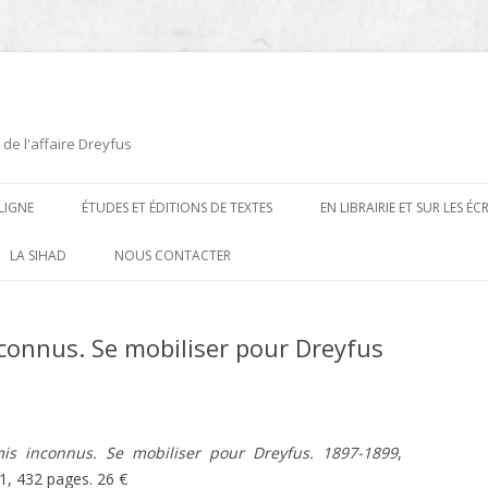
 de l'affaire Dreyfus
LIGNE
ÉTUDES ET ÉDITIONS DE TEXTES
EN LIBRAIRIE ET SUR LES É
ÉDITIONS DE TEXTES
2008-2012
LA SIHAD
NOUS CONTACTER
PROCÉDURES ET PROCÈS (1894 À
ÉTUDES
2013
1906)
connus. Se mobiliser pour Dreyfus
CARTES POSTALES ET
2014
OUVRAGES ET PLAQUETTES
CARICATURES
2015
CONTEMPORAINS
DESSINS
2016
PRESSE
is inconnus. Se mobiliser pour Dreyfus. 1897-1899
,
E
L’AFFAIRE DREYFUS AU CINÉMA
1, 432 pages. 26 €
2017
BIOGRAPHIES, ESSAIS, THÈSES ET