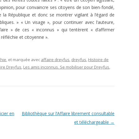
 opinion, pour convaincre ses citoyens de son bien-fondé,
de la République et donc se montrer vigilant à l’égard de
liques. » « Un visage », pour continuer avec l’auteure,
ire » de ces « inconnus » qui tentèrent « d’affirmer
 réfléchie et citoyenne ».
phie
, et marquée avec
affaire dreyfus
,
dreyfus
,
Histoire de
aire Dreyfus
,
Les amis inconnus. Se mobiliser pour Dreyfus
,
cier en
Bibliothèque sur l’Affaire librement consultable
et téléchargeable
→