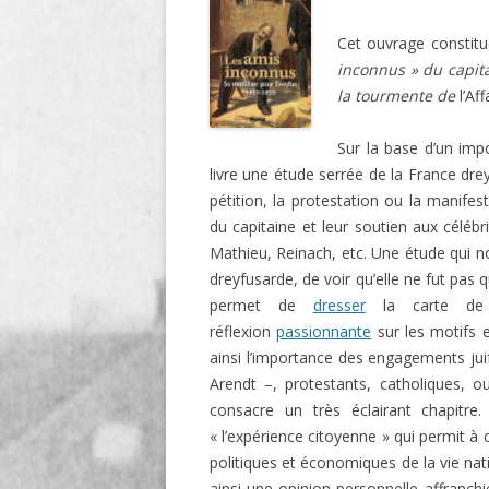
LIGNE
Cet ouvrage constitu
LE MAITRON EN LIGNE
inconnus » du capit
la tourmente de
l’Af
Sur la base d’un imp
livre une étude serrée de la France drey
pétition, la protestation ou la manifes
du capitaine et leur soutien aux célébr
Mathieu, Reinach, etc. Une étude qui no
dreyfusarde, de voir qu’elle ne fut pas qu
permet de
dresser
la carte de 
réflexion
passionnante
sur les motifs 
ainsi l’importance des engagements jui
Arendt –, protestants, catholiques, o
consacre un très éclairant chapitre
« l’expérience citoyenne » qui permit à 
politiques et économiques de la vie nati
ainsi une opinion personnelle affranchie