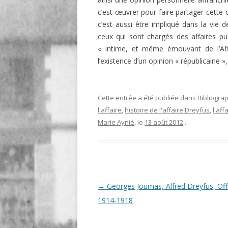
c’est œuvrer pour faire partager cette
c’est aussi être impliqué dans la vie 
ceux qui sont chargés des affaires pub
« intime, et même émouvant de l’Affa
l’existence d’un opinion « républicaine »,
Cette entrée a été publiée dans
Bibliogra
l'affaire
,
histoire de l'affaire Dreyfus
,
l'aff
Marie Aynié
, le
13 août 2012
.
Navigation
←
Georges Joumas, Alfred Dreyfus, Offi
des
1914-1918
articles