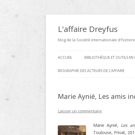
Aller
au
contenu
L'affaire Dreyfus
blog de la Société internationale d'histoire
ACCUEIL
BIBLIOTHÈQUE ET OUTILS EN 
ARCHIVES
BIOGRAPHIE DES ACTEURS DE L’AFFAIRE
BIBLIOTHÈQUE
DICTIONNAIRE BIOGRAPHIQUE ET
GÉOGRAPHIQUE DE L’AFFAIRE
Marie Aynié, Les amis in
ICONOTHÈQUE
DREYFUS
SITES
Laisser un commentaire
LE DICTIONNAIRE DES
Marie Aynié,
Les am
PARLEMENTAIRES FRANÇAIS D
Toulouse, Privat, 201
1889 À 1940 DE JEAN JOLLY EN