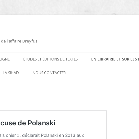
 de l'affaire Dreyfus
LIGNE
ÉTUDES ET ÉDITIONS DE TEXTES
EN LIBRAIRIE ET SUR LES
ÉDITIONS DE TEXTES
2008-2012
LA SIHAD
NOUS CONTACTER
PROCÉDURES ET PROCÈS (1894 À
ÉTUDES
2013
1906)
CARTES POSTALES ET
2014
OUVRAGES ET PLAQUETTES
CARICATURES
2015
CONTEMPORAINS
DESSINS
2016
PRESSE
E
L’AFFAIRE DREYFUS AU CINÉMA
2017
BIOGRAPHIES, ESSAIS, THÈSES ET