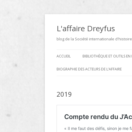
Aller
au
contenu
L'affaire Dreyfus
blog de la Société internationale d'histoire
ACCUEIL
BIBLIOTHÈQUE ET OUTILS EN 
ARCHIVES
BIOGRAPHIE DES ACTEURS DE L’AFFAIRE
BIBLIOTHÈQUE
DICTIONNAIRE BIOGRAPHIQUE ET
GÉOGRAPHIQUE DE L’AFFAIRE
2019
ICONOTHÈQUE
DREYFUS
SITES
LE DICTIONNAIRE DES
PARLEMENTAIRES FRANÇAIS D
1889 À 1940 DE JEAN JOLLY EN