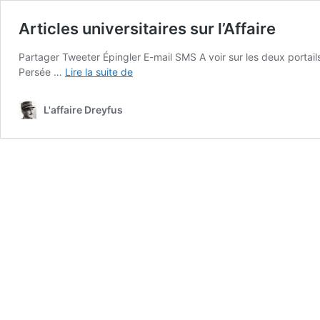
Articles universitaires sur l’Affaire
Partager Tweeter Épingler E-mail SMS A voir sur les deux portail
Articles
Persée …
Lire la suite de
universitaires
sur
L'affaire Dreyfus
l’Affaire