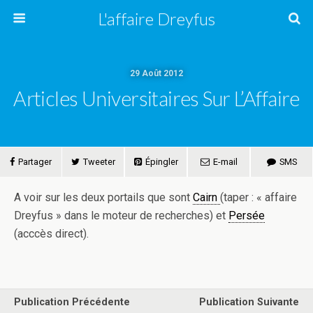
L'affaire Dreyfus
29 Août 2012
Articles Universitaires Sur L’Affaire
Partager
Tweeter
Épingler
E-mail
SMS
A voir sur les deux portails que sont
Cairn
(taper : « affaire
Dreyfus » dans le moteur de recherches) et
Persée
(acccès direct).
Publication Précédente
Publication Suivante