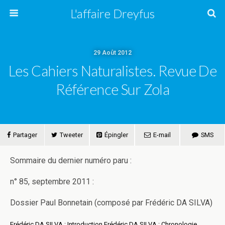
L'affaire Dreyfus
29 Août 2012
Les Cahiers Naturalistes. Revue De
Référence Sur Zola
Partager
Tweeter
Épingler
E-mail
SMS
Sommaire du dernier numéro paru :
n° 85, septembre 2011 :
Dossier Paul Bonnetain (composé par Frédéric DA SILVA)
Frédéric DA SILVA : Introduction Frédéric DA SILVA : Chronologie