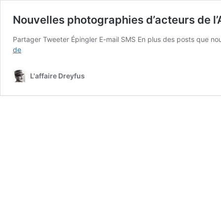
Nouvelles photographies d’acteurs de l’
Partager Tweeter Épingler E-mail SMS En plus des posts que nous 
Nouvelles
de
photographies
d’acteurs
L'affaire Dreyfus
de
l’Affaire