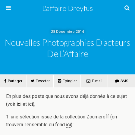
L'affaire Dreyfus
28 Décembre 2014
Nouvelles Photographies D’acteurs
De L’Affaire
Partager
Tweeter
Épingler
E-mail
SMS
En plus des posts que nous avons déjà donnés à ce sujet
(voir
ici
et
ici
),
1. une sélection issue de la collection Zoumeroff (on
trouvera l’ensemble du fond
ici
) :