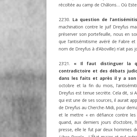
récoltée au camp de Châlons… Où Ester
22’30.
La question de l’antisémiti
machination contre le juif Dreyfus mai
préserver son portefeuille, nous en so
que l’antisémitisme avéré de Fabre et 
nom de Dreyfus à d’Aboville) n’ait pas j
23’21.
« Il faut distinguer la 
contradictoire et des débats judi
dans les faits et après il y a son 
octobre et la fin du mois, l’antisémit
Dreyfus est tenue secrète. Cela dit, si 
qui est une de ses sources, il aurait ap
de Dreyfus au Cherche-Midi, pour demand
et le mettre « en défiance contre les 
quand, aux derniers jours d’octobre, l’
presse, elle le fut par deux hommes de 
Libre Parole
… L’État-major et nul autre