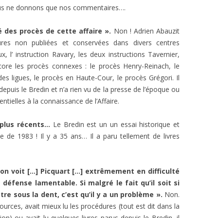
 nous ne donnons que nos commentaires….
L’AFFAIRE DREYFUS EN BANDES
ARTICLES UNIVERSITAIRES
2018
DESSINÉES
é des procès de cette affaire ».
Non ! Adrien Abauzit
2019
PHOTOGRAPHIES
ures non publiées et conservées dans divers centres
ieux, l’ instruction Ravary, les deux instructions Tavernier,
2020
encore les procès connexes : le procès Henry-Reinach, le
2021
es ligues, le procès en Haute-Cour, le procès Grégori. Il
 depuis le Bredin et n’a rien vu de la presse de l’époque ou
2023
ntielles à la connaissance de l’Affaire.
2024
 plus récents…
Le Bredin est un un essai historique et
2025
date de 1983 ! Il y a 35 ans… Il a paru tellement de livres
on voit […] Picquart […] extrêmement en difficulté
 défense lamentable. Si malgré le fait qu’il soit si
tre sous la dent, c’est qu’il y a un problème ».
Non.
 sources, avait mieux lu les procédures (tout est dit dans la
n) ou avait lu quelques livres parus depuis le Bredin, il