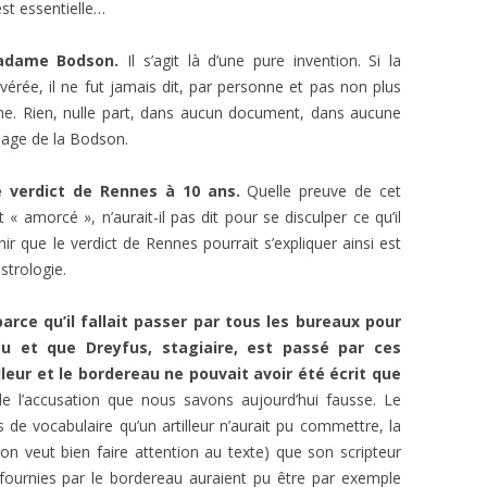
est essentielle…
madame Bodson.
Il s’agit là d’une pure invention. Si la
érée, il ne fut jamais dit, par personne et pas non plus
onne. Rien, nulle part, dans aucun document, dans aucune
nage de la Bodson.
e verdict de Rennes à 10 ans.
Quelle preuve de cet
« amorcé », n’aurait-il pas dit pour se disculper ce qu’il
ir que le verdict de Rennes pourrait s’expliquer ainsi est
astrologie.
arce qu’il fallait passer par tous les bureaux pour
u et que Dreyfus, stagiaire, est passé par ces
lleur et le bordereau ne pouvait avoir été écrit que
de l’accusation que nous savons aujourd’hui fausse. Le
de vocabulaire qu’un artilleur n’aurait pu commettre, la
 on veut bien faire attention au texte) que son scripteur
s fournies par le bordereau auraient pu être par exemple