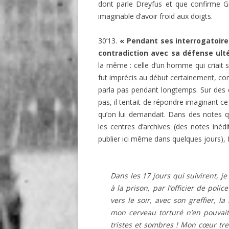
dont parle Dreyfus et que confirme Gri
imaginable d’avoir froid aux doigts.
30’13.
« Pendant ses interrogatoires
contradiction avec sa défense ulté
la même : celle d’un homme qui criait s
fut imprécis au début certainement, co
parla pas pendant longtemps. Sur des q
pas, il tentait de répondre imaginant ce
qu’on lui demandait. Dans des notes qu’
les centres d’archives (des notes inéd
publier ici même dans quelques jours), D
Dans les 17 jours qui suivirent, j
à la prison, par l’officier de poli
vers le soir, avec son greffier, l
mon cerveau torturé n’en pouvait
tristes et sombres ! Mon cœur tre