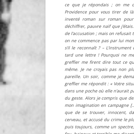
ce que je répondais ; on me di
Providence pour vous tirer de là
inventé roman sur roman pour
déchiffrer, pauvre naïf que j’étai
de l’accusation ; mais on refusait
on ne commence pas par lui mont
s’il le reconnaît ? – L’instrument
tard une lettre ! Pourquoi ne me 
greffier me firent dire tout ce qu
même. Je ne croyais pas non plu
pareille. Un soir, comme je deman
greffier me répondit : « Votre sit
dans une poche où elle n’aurait pas
du geste. Alors je compris que de
mon imagination en campagne […]
que de se trouver, innocent, d
cerveau, et accusé du crime le p
puis toujours, comme un spectre
fou, haineux et terrible me disant