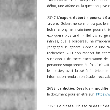
début, une affaire ou la question juive 
23’47.
L’expert Gobert « pourrait êtr
trop ».
Gobert ne se montra pas le moi
lettre anonyme incriminée pourrait 
expliquera plus tard : « [Je] dis au gé
infinies, que le bordereau ne m’appar
J’engageai le général Gonse à une trè
recherches. » Et son rapport fut écar
suspicion » dit l’acte d’accusation de
personne soupçonnée. En fait, il n’avait
le dossier, avait laissé à l’intérieur 
information rendait son étude irrecevabl
26’88.
La dictée. Dreyfus « modifie 
le document pour en être sûr :
https://
27’26.
La dictée. L’histoire des 5° d