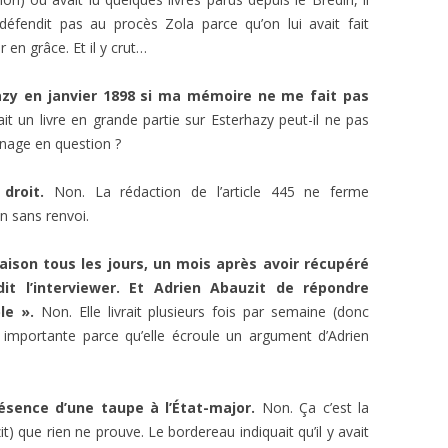
défendit pas au procès Zola parce qu’on lui avait fait
r en grâce. Et il y crut…
hazy en janvier 1898 si ma mémoire ne me fait pas
t un livre en grande partie sur Esterhazy peut-il ne pas
nnage en question ?
droit.
Non. La rédaction de l’article 445 ne ferme
n sans renvoi.
raison tous les jours, un mois après avoir récupéré
it l’interviewer. Et Adrien Abauzit de répondre
le ».
Non. Elle livrait plusieurs fois par semaine (donc
 importante parce qu’elle écroule un argument d’Adrien
ésence d’une taupe à l’État-major.
Non. Ça c’est la
it) que rien ne prouve. Le bordereau indiquait qu’il y avait