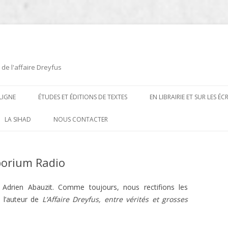
 de l'affaire Dreyfus
LIGNE
ÉTUDES ET ÉDITIONS DE TEXTES
EN LIBRAIRIE ET SUR LES É
ÉDITIONS DE TEXTES
2008-2012
LA SIHAD
NOUS CONTACTER
PROCÉDURES ET PROCÈS (1894 À
ÉTUDES
2013
1906)
porium Radio
CARTES POSTALES ET
2014
OUVRAGES ET PLAQUETTES
CARICATURES
2015
CONTEMPORAINS
0 Adrien Abauzit. Comme toujours, nous rectifions les
DESSINS
 l’auteur de
L’Affaire Dreyfus, entre vérités et grosses
2016
PRESSE
E
L’AFFAIRE DREYFUS AU CINÉMA
2017
BIOGRAPHIES, ESSAIS, THÈSES ET