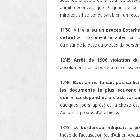
aurait découvert que Picquart ne se 
miroiter, s’il se conduisait bien, un retou
11’58.
« Il y a eu un procès Ester
défaut »
!!! Comment un auteur qui fai
être sûr de la date du procès du perso
12’45
Arrêt de 1906 violation du 
absolument pas la porte à une cassatio
17’40.
Bastian ne faisait pas sa liv
les documents le plus souvent d
que « ça dépend », « c’est variab
quelques jours après) et la chose est
Abauzit à propos d’une pièce.
18’36.
Le bordereau indiquait la pr
thèse de l’accusation (et d’Adrien Abauz