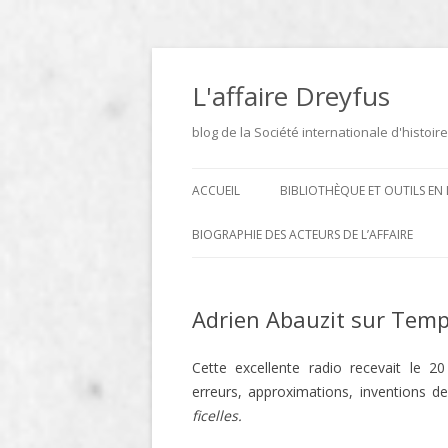
Aller
au
contenu
L'affaire Dreyfus
blog de la Société internationale d'histoire
ACCUEIL
BIBLIOTHÈQUE ET OUTILS EN 
ARCHIVES
BIOGRAPHIE DES ACTEURS DE L’AFFAIRE
BIBLIOTHÈQUE
DICTIONNAIRE BIOGRAPHIQUE ET
GÉOGRAPHIQUE DE L’AFFAIRE
Adrien Abauzit sur Tem
ICONOTHÈQUE
DREYFUS
SITES
Cette excellente radio recevait le 2
erreurs, approximations, inventions de
LE DICTIONNAIRE DES
ficelles.
PARLEMENTAIRES FRANÇAIS D
1889 À 1940 DE JEAN JOLLY EN