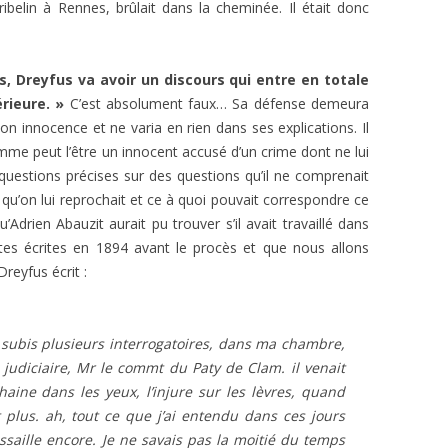
belin à Rennes, brûlait dans la cheminée. Il était donc
, Dreyfus va avoir un discours qui entre en totale
rieure. »
C’est absolument faux… Sa défense demeura
on innocence et ne varia en rien dans ses explications. Il
mme peut l’être un innocent accusé d’un crime dont ne lui
uestions précises sur des questions qu’il ne comprenait
 qu’on lui reprochait et ce à quoi pouvait correspondre ce
Adrien Abauzit aurait pu trouver s’il avait travaillé dans
ites écrites en 1894 avant le procès et que nous allons
reyfus écrit :
e subis plusieurs interrogatoires, dans ma chambre,
ce judiciaire, Mr le commt du Paty de Clam. il venait
a haine dans les yeux, l’injure sur les lèvres, quand
 plus. ah, tout ce que j’ai entendu dans ces jours
ssaille encore. Je ne savais pas la moitié du temps