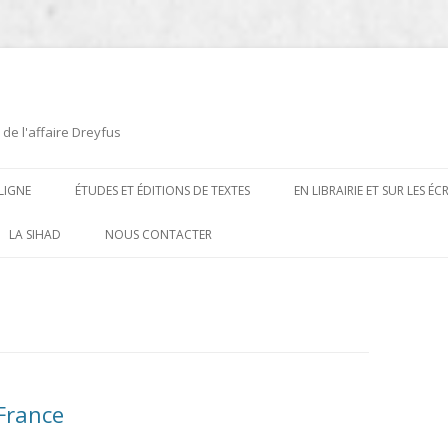
 de l'affaire Dreyfus
LIGNE
ÉTUDES ET ÉDITIONS DE TEXTES
EN LIBRAIRIE ET SUR LES É
ÉDITIONS DE TEXTES
2008-2012
LA SIHAD
NOUS CONTACTER
PROCÉDURES ET PROCÈS (1894 À
ÉTUDES
2013
1906)
CARTES POSTALES ET
2014
OUVRAGES ET PLAQUETTES
CARICATURES
2015
CONTEMPORAINS
DESSINS
2016
PRESSE
 France
E
L’AFFAIRE DREYFUS AU CINÉMA
2017
BIOGRAPHIES, ESSAIS, THÈSES ET