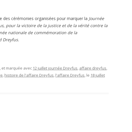
L’AFFAIRE DREYFUS EN BANDES
ARTICLES UNIVERSITAIRES
2018
DESSINÉES
e des cérémonies organisées pour marquer la
Journée
2019
PHOTOGRAPHIES
pour la victoire de la justice et de la vérité contre la
rnée nationale de commémoration de la
2020
d Dreyfus.
2021
2023
, et marquée avec
12 juillet journée Dreyfus
,
affaire dreyfus
,
2024
re
,
histoire de l'affaire Dreyfus
,
l'affaire Dreyfus
, le
18 juillet
2025