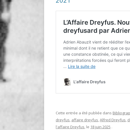
2021
Cette entrée a été publiée dans
Bibliogra
dreyfus
,
affaire dreyfus
,
Alfred Dreyfus
,
d
l'affaire Dreyfus
, le
18 juin 2025
.