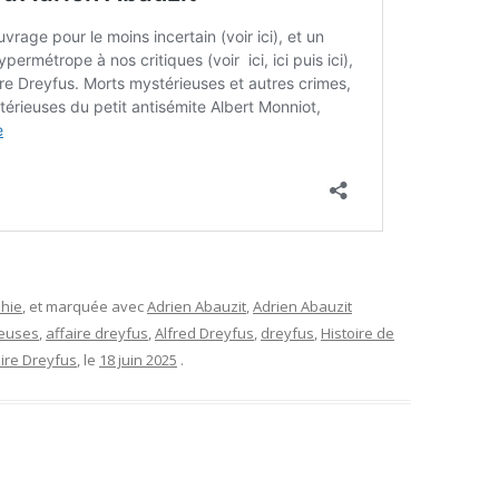
phie
, et marquée avec
Adrien Abauzit
,
Adrien Abauzit
ieuses
,
affaire dreyfus
,
Alfred Dreyfus
,
dreyfus
,
Histoire de
aire Dreyfus
, le
18 juin 2025
.