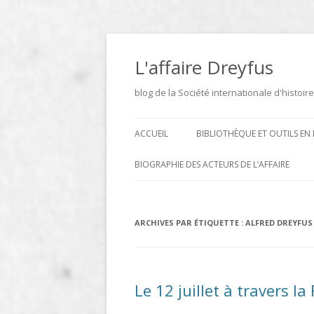
Aller
au
contenu
L'affaire Dreyfus
blog de la Société internationale d'histoire
ACCUEIL
BIBLIOTHÈQUE ET OUTILS EN 
ARCHIVES
BIOGRAPHIE DES ACTEURS DE L’AFFAIRE
BIBLIOTHÈQUE
DICTIONNAIRE BIOGRAPHIQUE ET
GÉOGRAPHIQUE DE L’AFFAIRE
ICONOTHÈQUE
ARCHIVES PAR ÉTIQUETTE :
ALFRED DREYFUS
DREYFUS
SITES
LE DICTIONNAIRE DES
Le 12 juillet à travers la
PARLEMENTAIRES FRANÇAIS D
1889 À 1940 DE JEAN JOLLY EN