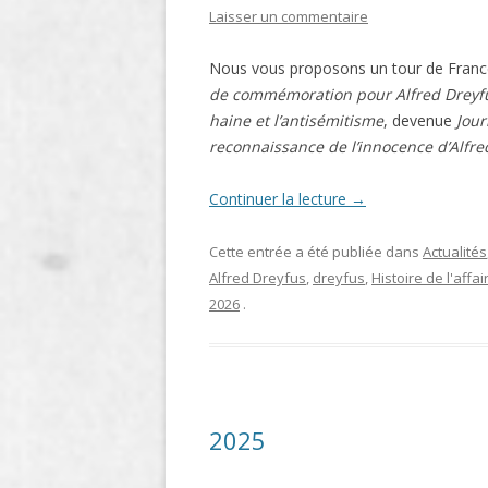
Laisser un commentaire
LIGNE
Nous vous proposons un tour de Franc
LE MAITRON EN LIGNE
de commémoration pour Alfred Dreyfus, 
haine et l’antisémitisme
, devenue
Jou
reconnaissance de l’innocence d’Alfre
Continuer la lecture
→
Cette entrée a été publiée dans
Actualités
Alfred Dreyfus
,
dreyfus
,
Histoire de l'affai
2026
.
2025