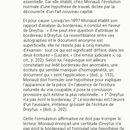
essentielle. Car elle établit, chez Moriaud, l’évolution
normale d’une hypothèse de travail, dictée par la
découverte d’un fait nouveau capital.
Et pour cause. Lorsqu’en 1897 Moriaud établit son
rapport d’analyse du bordereau, il conclut en faveur
de Dreyfus : « Il ne peut être question d’attribuer le
bordereau à Dreyfus. La ressemblance entre ses
autographes et le document anonyme est
superficielle, elle ne résiste pas à cinq minutes
d’examen : tout ce qui est significatif diffère, dans les
deux écritures » (Lazare, « Une erreur judiciaire », op.
cit., p. 202). Selon lui, l’équivoque est ailleurs:
constatant sur ledit bordereau des anomalies, une
écriture qui semble manquer d’homogénéité, un
document qui « sent l’application » (ibid., p. 193),
Moriaud doit formuler une hypothèse pour expliquer
l’apparence de la pièce. En l’absence de l’écriture
naturelle du vrai coupable, il pose la conclusion
provisoire qu’il estime la plus rationnelle : « 1° Dreyfus
n’a pas écrit le bordereau. 2° Le bordereau est l’œuvre
d’un faussaire, imitateur grossier de l’écriture de
Dreyfus. » (ibid., p. 202).
Cette formulation affirmative ne doit pas tromper le
lecteur: Moriaud énonçait une certitude (Dreyfus n’a
pas écrit le bordereau) et formulait une hypothèse (le