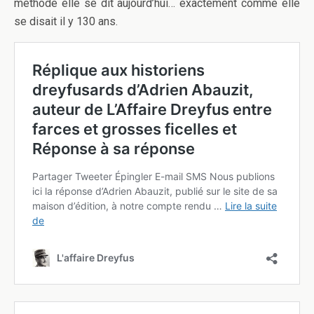
méthode elle se dit aujourd’hui… exactement comme elle
se disait il y 130 ans.