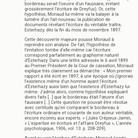
bordereau serait l’oeuvre d’un faussaire, imitant
grossièrement l’écriture de Dreyfus). Or, cette
hypothèse, Moriaud lui-même va la balayer à la
lumière d’un fait nouveau: la publication de
documents révélant l’écriture du véritable traître,
Esterhazy, dès la fin du mois de novembre 1897.
Cette découverte majeure pousse Moriaud à
reprendre son analyse. De fait, l’hypothèse de
l’imitation tombe d’elle-même car l’écriture
correspond parfaitement au graphisme naturel
d’Esterhazy. Dans une lettre adressée le 6 avril 1899
au Premier Président de la Cour de cassation, Moriaud
explique très clairement sa démarche : « Mon premier
rapport a été écrit en 1897, à une époque où j’ignorais
l’existence même d’un homme ayant l’écriture
d’Esterhazy aussi bien que l’existence d’Esterhazy lui-
même. J’admis alors, comme hypothèse expliquant
divers faits […] que le bordereau était l’œuvre d’un
faussaire […] Cette question ne pouvait être résolue
avec certitude qu’en comparant le bordereau à
l’écriture ordinaire et courante de son auteur véritable,
encore inconnu aux experts. » (Jules Crépieux-Jamin,
« L’expertise en écriture et l’affaire Dreyfus », L’année
psychologique, 1906, vol. 13. p. 208-209).