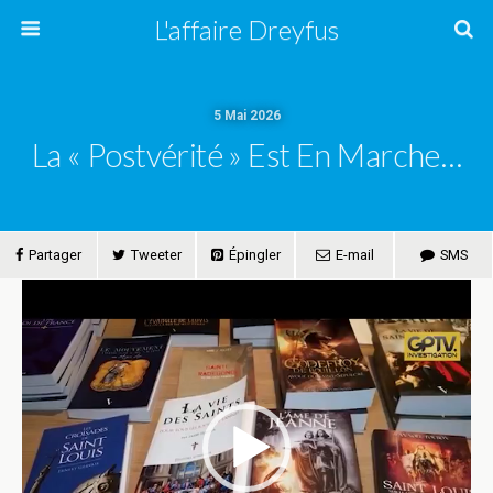
L'affaire Dreyfus
5 Mai 2026
La « Postvérité » Est En Marche…
Partager
Tweeter
Épingler
E-mail
SMS
Lecteur
vidéo