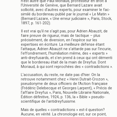
n’est autre que Paul Moriaud, professeur en droit à
l’Université de Genève, que Bernard Lazare avait
sollicité, avec d’autres experts, pour examiner le fac-
similé du bordereau publié par le journal « Le Matin »
(Bernard Lazare, « Une erreur judiciaire », Paris, Stock,
1897, p. 161-202).
Il est vrai qu’il ne s’agit pas, pour Adrien Abauzit, de
faire preuve de rigueur, mais de tactique – plus
précisément, de diversion, en l’espèce sur les
expertises en écriture. La meilleure défense étant
l’attaque, Adrien Abauzit ne s’attarde pas sur l’incurie,
l’effondrement, l’humiliation même, des « experts »
anti-dreyfusards, et s’en prend à ceux qui ont démenti
que le bordereau était de la main de Dreyfus. Dont
Moriaud, à qui sont reprochées des « contradictions ».
L’accusation, du reste, ne date pas d’hier. On la
retrouve notamment chez « Henri Dutrait-Crozon »,
pseudonyme de deux officiers de l’Action française
(Frédéric Delebecque et Georges Larpent), « Précis de
l’affaire Dreyfus », Paris, Nouvelle Librairie Nationale,
Édition définitive, 1924, p. 136, la « Bible » pseudo-
scientifique de l’antidreyfusisme.
Mais de quelles « contradictions » est-il question?
Aucune, en vérité. La chronologie est, sur ce point,