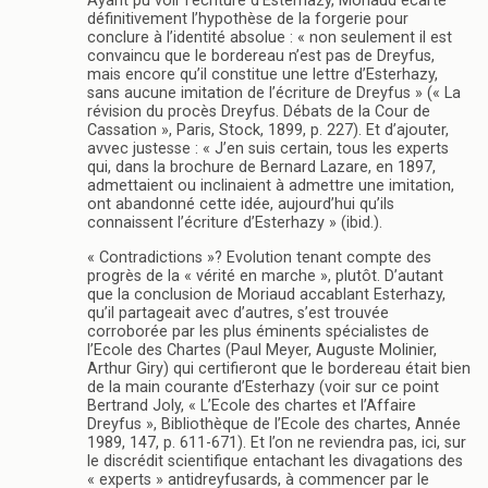
Ayant pu voir l’écriture d’Esterhazy, Moriaud écarte
définitivement l’hypothèse de la forgerie pour
conclure à l’identité absolue : « non seulement il est
convaincu que le bordereau n’est pas de Dreyfus,
mais encore qu’il constitue une lettre d’Esterhazy,
sans aucune imitation de l’écriture de Dreyfus » (« La
révision du procès Dreyfus. Débats de la Cour de
Cassation », Paris, Stock, 1899, p. 227). Et d’ajouter,
avvec justesse : « J’en suis certain, tous les experts
qui, dans la brochure de Bernard Lazare, en 1897,
admettaient ou inclinaient à admettre une imitation,
ont abandonné cette idée, aujourd’hui qu’ils
connaissent l’écriture d’Esterhazy » (ibid.).
« Contradictions »? Evolution tenant compte des
progrès de la « vérité en marche », plutôt. D’autant
que la conclusion de Moriaud accablant Esterhazy,
qu’il partageait avec d’autres, s’est trouvée
corroborée par les plus éminents spécialistes de
l’Ecole des Chartes (Paul Meyer, Auguste Molinier,
Arthur Giry) qui certifieront que le bordereau était bien
de la main courante d’Esterhazy (voir sur ce point
Bertrand Joly, « L’Ecole des chartes et l’Affaire
Dreyfus », Bibliothèque de l’Ecole des chartes, Année
1989, 147, p. 611-671). Et l’on ne reviendra pas, ici, sur
le discrédit scientifique entachant les divagations des
« experts » antidreyfusards, à commencer par le