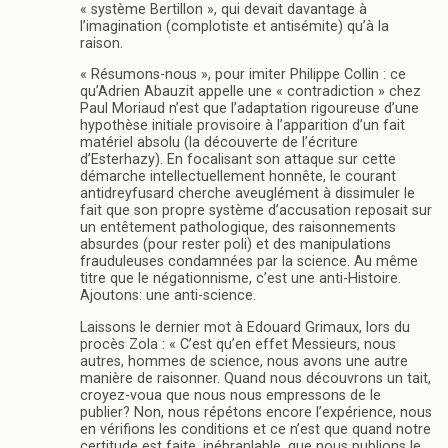
« système Bertillon », qui devait davantage à
l’imagination (complotiste et antisémite) qu’à la
raison.
« Résumons-nous », pour imiter Philippe Collin : ce
qu’Adrien Abauzit appelle une « contradiction » chez
Paul Moriaud n’est que l’adaptation rigoureuse d’une
hypothèse initiale provisoire à l’apparition d’un fait
matériel absolu (la découverte de l’écriture
d’Esterhazy). En focalisant son attaque sur cette
démarche intellectuellement honnête, le courant
antidreyfusard cherche aveuglément à dissimuler le
fait que son propre système d’accusation reposait sur
un entêtement pathologique, des raisonnements
absurdes (pour rester poli) et des manipulations
frauduleuses condamnées par la science. Au même
titre que le négationnisme, c’est une anti-Histoire.
Ajoutons: une anti-science.
Laissons le dernier mot à Edouard Grimaux, lors du
procès Zola : « C’est qu’en effet Messieurs, nous
autres, hommes de science, nous avons une autre
manière de raisonner. Quand nous découvrons un tait,
croyez-voua que nous nous empressons de le
publier? Non, nous répétons encore l’expérience, nous
en vérifions les conditions et ce n’est que quand notre
certitude est faite, inébranlable, que nous publions le