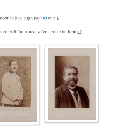
L’AFFAIRE DREYFUS EN BANDES
ARTICLES UNIVERSITAIRES
2018
DESSINÉES
donnés à ce sujet (voir
ici
et
ici
),
2019
PHOTOGRAPHIES
 Zoumeroff (on trouvera l’ensemble du fond
ici
) :
2020
2021
2023
2024
2025