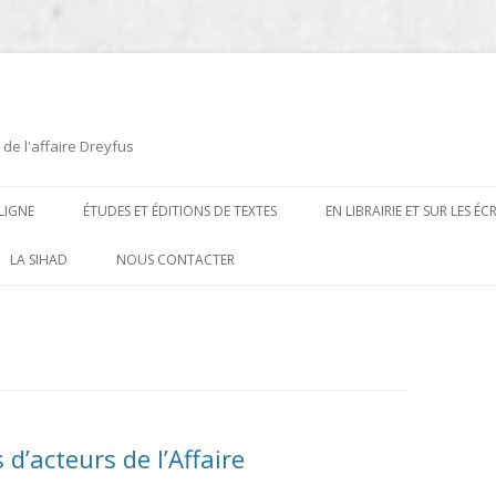
 de l'affaire Dreyfus
LIGNE
ÉTUDES ET ÉDITIONS DE TEXTES
EN LIBRAIRIE ET SUR LES É
ÉDITIONS DE TEXTES
2008-2012
LA SIHAD
NOUS CONTACTER
PROCÉDURES ET PROCÈS (1894 À
ÉTUDES
2013
1906)
CARTES POSTALES ET
2014
OUVRAGES ET PLAQUETTES
CARICATURES
2015
CONTEMPORAINS
DESSINS
2016
PRESSE
d’acteurs de l’Affaire
E
L’AFFAIRE DREYFUS AU CINÉMA
2017
BIOGRAPHIES, ESSAIS, THÈSES ET