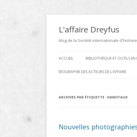
Aller
au
contenu
L'affaire Dreyfus
blog de la Société internationale d'histoire
ACCUEIL
BIBLIOTHÈQUE ET OUTILS EN 
ARCHIVES
BIOGRAPHIE DES ACTEURS DE L’AFFAIRE
BIBLIOTHÈQUE
DICTIONNAIRE BIOGRAPHIQUE ET
GÉOGRAPHIQUE DE L’AFFAIRE
ICONOTHÈQUE
ARCHIVES PAR ÉTIQUETTE :
HANOTAUX
DREYFUS
SITES
LE DICTIONNAIRE DES
Nouvelles photographies 
PARLEMENTAIRES FRANÇAIS D
1889 À 1940 DE JEAN JOLLY EN