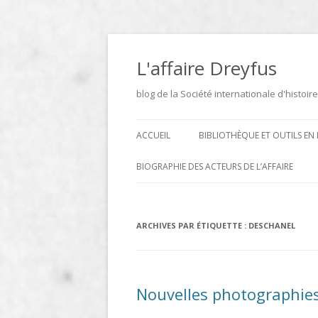
Aller
au
contenu
L'affaire Dreyfus
blog de la Société internationale d'histoire
ACCUEIL
BIBLIOTHÈQUE ET OUTILS EN 
ARCHIVES
BIOGRAPHIE DES ACTEURS DE L’AFFAIRE
BIBLIOTHÈQUE
DICTIONNAIRE BIOGRAPHIQUE ET
GÉOGRAPHIQUE DE L’AFFAIRE
ICONOTHÈQUE
ARCHIVES PAR ÉTIQUETTE :
DESCHANEL
DREYFUS
SITES
LE DICTIONNAIRE DES
Nouvelles photographies 
PARLEMENTAIRES FRANÇAIS D
1889 À 1940 DE JEAN JOLLY EN