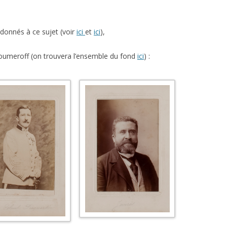
L’AFFAIRE DREYFUS EN BANDES
ARTICLES UNIVERSITAIRES
2018
DESSINÉES
donnés à ce sujet (voir
ici
et
ici
),
2019
PHOTOGRAPHIES
 Zoumeroff (on trouvera l’ensemble du fond
ici
) :
2020
2021
2023
2024
2025