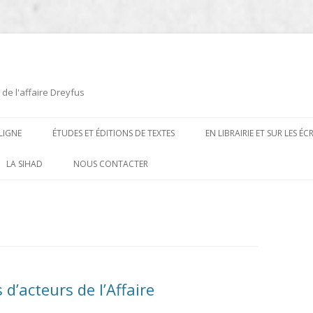
 de l'affaire Dreyfus
LIGNE
ÉTUDES ET ÉDITIONS DE TEXTES
EN LIBRAIRIE ET SUR LES É
ÉDITIONS DE TEXTES
2008-2012
LA SIHAD
NOUS CONTACTER
PROCÉDURES ET PROCÈS (1894 À
ÉTUDES
2013
1906)
CARTES POSTALES ET
2014
OUVRAGES ET PLAQUETTES
CARICATURES
2015
CONTEMPORAINS
DESSINS
2016
PRESSE
d’acteurs de l’Affaire
E
L’AFFAIRE DREYFUS AU CINÉMA
2017
BIOGRAPHIES, ESSAIS, THÈSES ET