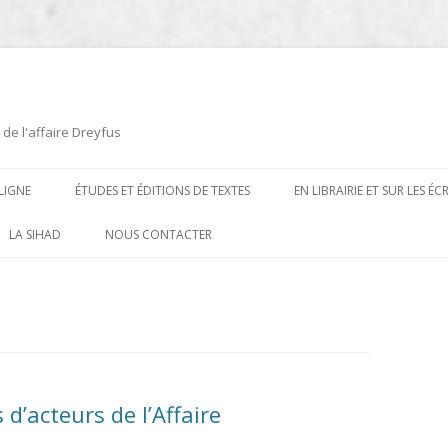
 de l'affaire Dreyfus
LIGNE
ÉTUDES ET ÉDITIONS DE TEXTES
EN LIBRAIRIE ET SUR LES É
ÉDITIONS DE TEXTES
2008-2012
LA SIHAD
NOUS CONTACTER
PROCÉDURES ET PROCÈS (1894 À
ÉTUDES
2013
1906)
CARTES POSTALES ET
2014
OUVRAGES ET PLAQUETTES
CARICATURES
2015
CONTEMPORAINS
DESSINS
2016
PRESSE
d’acteurs de l’Affaire
E
L’AFFAIRE DREYFUS AU CINÉMA
2017
BIOGRAPHIES, ESSAIS, THÈSES ET