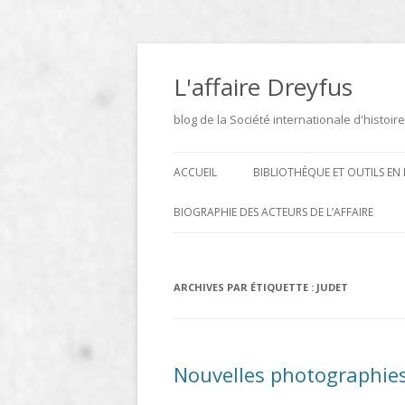
Aller
au
contenu
L'affaire Dreyfus
blog de la Société internationale d'histoire
ACCUEIL
BIBLIOTHÈQUE ET OUTILS EN 
ARCHIVES
BIOGRAPHIE DES ACTEURS DE L’AFFAIRE
BIBLIOTHÈQUE
DICTIONNAIRE BIOGRAPHIQUE ET
GÉOGRAPHIQUE DE L’AFFAIRE
ICONOTHÈQUE
ARCHIVES PAR ÉTIQUETTE :
JUDET
DREYFUS
SITES
LE DICTIONNAIRE DES
Nouvelles photographies 
PARLEMENTAIRES FRANÇAIS D
1889 À 1940 DE JEAN JOLLY EN