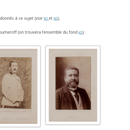
L’AFFAIRE DREYFUS EN BANDES
ARTICLES UNIVERSITAIRES
2018
DESSINÉES
donnés à ce sujet (voir
ici
et
ici
),
2019
PHOTOGRAPHIES
 Zoumeroff (on trouvera l’ensemble du fond
ici
) :
2020
2021
2023
2024
2025