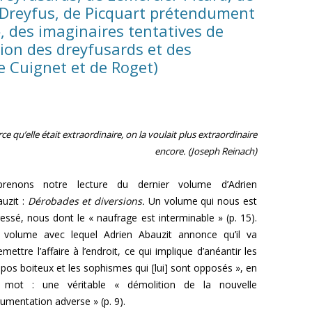
 Dreyfus, de Picquart prétendument
L’AFFAIRE DREYFUS EN BANDES
ARTICLES UNIVERSITAIRES
2018
», des imaginaires tentatives de
DESSINÉES
tion des dreyfusards et des
2019
PHOTOGRAPHIES
Cuignet et de Roget)
2020
2021
ce qu’elle était extraordinaire, on la voulait plus extraordinaire
2023
encore.
(Joseph Reinach)
2024
prenons notre lecture du dernier volume d’Adrien
2025
uzit :
Dérobades et diversions.
Un volume qui nous est
essé, nous dont le « naufrage est interminable » (p. 15).
 volume avec lequel Adrien Abauzit annonce qu’il va
emettre l’affaire à l’endroit, ce qui implique d’anéantir les
pos boiteux et les sophismes qui [lui] sont opposés », en
 mot : une véritable « démolition de la nouvelle
umentation adverse » (p. 9).