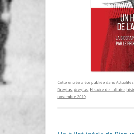
Cette entrée a été publiée dans
Actualités
Dreyfus
,
dreyfus
,
Histoire de l'affaire
,
hist
novembre 2019
.