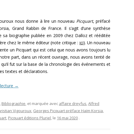
igouroux nous donne à lire un nouveau
Picquart
, préfacé
rsia, Grand Rabbin de France. Il s’agit d’une synthèse
e sa biographie publiée en 2009 chez Dalloz et rééditée
ière chez le même éditeur (note critique :
ici
). Un nouveau
ésente un Picquart qui est celui que nous avons toujours lu
notre part, dans un récent ouvrage, nous avons tenté de
l qu’il fut sur la base de la chronologie des événements et
es textes et déclarations.
 lecture
→
,
Bibliographie
, et marquée avec
affaire dreyfus
,
Alfred
ristian Vigouroux
,
Georges Picquart préface Haïm Korsia
,
uart
,
Picquart éditions Pluriel
, le
16 mai 2020
.