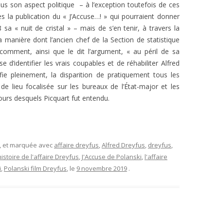
 sous son aspect politique – à l’exception toutefois de ces
 la publication du « J’Accuse…! » qui pourraient donner
sa « nuit de cristal » – mais de s’en tenir, à travers la
la manière dont l’ancien chef de la Section de statistique
comment, ainsi que le dit l’argument, « au péril de sa
se d’identifier les vrais coupables et de réhabiliter Alfred
tifie pleinement, la disparition de pratiquement tous les
 de lieu focalisée sur les bureaux de l’État-major et les
cours desquels Picquart fut entendu.
, et marquée avec
affaire dreyfus
,
Alfred Dreyfus
,
dreyfus
,
histoire de l'affaire Dreyfus
,
J'Accuse de Polanski
,
l'affaire
i
,
Polanski film Dreyfus
, le
9 novembre 2019
.