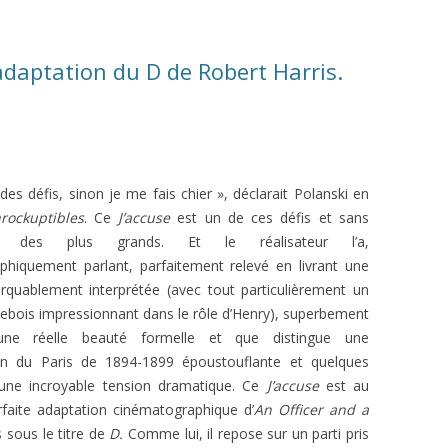
 adaptation du D de Robert Harris.
 des défis, sinon je me fais chier », déclarait Polanski en
nrockuptibles
. Ce
J’accuse
est un de ces défis et sans
 des plus grands. Et le réalisateur l’a,
phiquement parlant, parfaitement relevé en livrant une
rquablement interprétée (avec tout particulièrement un
bois impressionnant dans le rôle d’Henry), superbement
’une réelle beauté formelle et que distingue
u
ne
ion du Paris de 1894-1899 époustouflante et quelques
ne incroyable tension dramatique. Ce
J’accuse
est au
rfaite adaptation cinématographique d’
An Officer and a
 sous le titre de
D.
Comme lui, il repose sur un parti pris