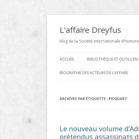
Aller
au
contenu
L'affaire Dreyfus
blog de la Société internationale d'histoire
ACCUEIL
BIBLIOTHÈQUE ET OUTILS EN 
ARCHIVES
BIOGRAPHIE DES ACTEURS DE L’AFFAIRE
BIBLIOTHÈQUE
DICTIONNAIRE BIOGRAPHIQUE ET
GÉOGRAPHIQUE DE L’AFFAIRE
ICONOTHÈQUE
ARCHIVES PAR ÉTIQUETTE :
PICQUART
DREYFUS
SITES
LE DICTIONNAIRE DES
Le nouveau volume d’Adri
PARLEMENTAIRES FRANÇAIS D
prétendus assassinats d
1889 À 1940 DE JEAN JOLLY EN