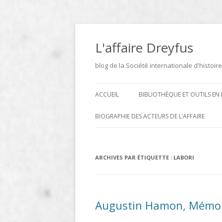
Aller
au
contenu
L'affaire Dreyfus
blog de la Société internationale d'histoire
ACCUEIL
BIBLIOTHÈQUE ET OUTILS EN 
ARCHIVES
BIOGRAPHIE DES ACTEURS DE L’AFFAIRE
BIBLIOTHÈQUE
DICTIONNAIRE BIOGRAPHIQUE ET
GÉOGRAPHIQUE DE L’AFFAIRE
ICONOTHÈQUE
ARCHIVES PAR ÉTIQUETTE :
LABORI
DREYFUS
SITES
LE DICTIONNAIRE DES
Augustin Hamon, Mémoi
PARLEMENTAIRES FRANÇAIS D
1889 À 1940 DE JEAN JOLLY EN