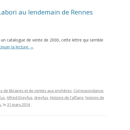
 Labori au lendemain de Rennes
un catalogue de vente de 2000, cette lettre qui semble
inuer la lecture
→
s de libraires et de ventes aux enchères
,
Correspondance
,
fus
,
Alfred Dreyfus
,
dreyfus
,
Histoire de l'affaire
,
histoire de
s
, le
31 mars 2014
.