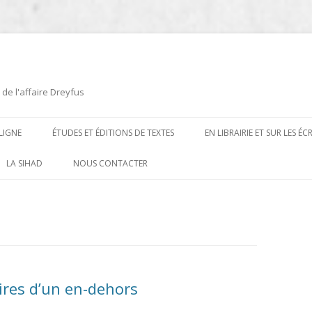
 de l'affaire Dreyfus
LIGNE
ÉTUDES ET ÉDITIONS DE TEXTES
EN LIBRAIRIE ET SUR LES É
ÉDITIONS DE TEXTES
2008-2012
LA SIHAD
NOUS CONTACTER
PROCÉDURES ET PROCÈS (1894 À
ÉTUDES
2013
1906)
CARTES POSTALES ET
2014
OUVRAGES ET PLAQUETTES
CARICATURES
2015
CONTEMPORAINS
DESSINS
2016
PRESSE
res d’un en-dehors
E
L’AFFAIRE DREYFUS AU CINÉMA
2017
BIOGRAPHIES, ESSAIS, THÈSES ET