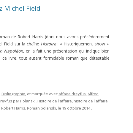
z Michel Field
u roman de Robert Harris (dont nous avons précédemment
el Field sur la chaîne
Histoire
: « Historiquement show ».
on Napoléon
, en a fait une présentation qui indique bien
 ce livre, tout autant formidable roman que détestable
,
Bibliographie
, et marquée avec
affaire dreyfus
,
Alfred
reyfus par Polanski
,
Histoire de l'affaire
,
histoire de l'affaire
,
Robert Harris
,
Roman polanski
, le
19 octobre 2014
.