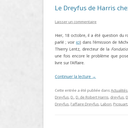
Le Dreyfus de Harris che
Laisser un commentaire
Hier, 18 octobre, il a été question d
parlé ; voir
ici
) dans l’émission de Mich
Thierry Lentz, directeur de la
Fondati
une fois encore le problème que pose
livre sur l’Affaire.
Continuer la lecture
→
Cette entrée a été publiée dans
Actualités
Dreyfus
,
D.
,
D. de Robert Harris
,
dreyfus
,
D
Dreyfus
,
l'affaire Dreyfus
,
Labori
,
Picquart