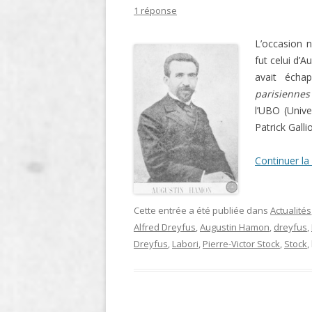
1 réponse
LIGNE
L’occasion n
LE MAITRON EN LIGNE
fut celui d’
avait éch
parisiennes
l’UBO (Unive
Patrick Galli
Continuer la
Cette entrée a été publiée dans
Actualités
Alfred Dreyfus
,
Augustin Hamon
,
dreyfus
,
Dreyfus
,
Labori
,
Pierre-Victor Stock
,
Stock
,