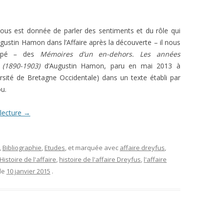
L’AFFAIRE DREYFUS EN BANDES
ARTICLES UNIVERSITAIRES
2018
DESSINÉES
ous est donnée de parler des sentiments et du rôle qui
2019
PHOTOGRAPHIES
Augustin Hamon dans l’Affaire après la découverte – il nous
appé – des
Mémoires d’un en-dehors. Les années
2020
 (1890-1903)
d’Augustin Hamon, paru en mai 2013 à
2021
rsité de Bretagne Occidentale) dans un texte établi par
ou.
2023
 lecture
→
2024
2025
,
Bibliographie
,
Etudes
, et marquée avec
affaire dreyfus
,
Histoire de l'affaire
,
histoire de l'affaire Dreyfus
,
l'affaire
 le
10 janvier 2015
.