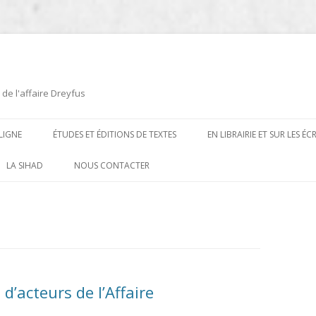
 de l'affaire Dreyfus
LIGNE
ÉTUDES ET ÉDITIONS DE TEXTES
EN LIBRAIRIE ET SUR LES É
ÉDITIONS DE TEXTES
2008-2012
LA SIHAD
NOUS CONTACTER
PROCÉDURES ET PROCÈS (1894 À
ÉTUDES
2013
1906)
CARTES POSTALES ET
2014
OUVRAGES ET PLAQUETTES
CARICATURES
2015
CONTEMPORAINS
DESSINS
2016
PRESSE
’acteurs de l’Affaire
E
L’AFFAIRE DREYFUS AU CINÉMA
2017
BIOGRAPHIES, ESSAIS, THÈSES ET