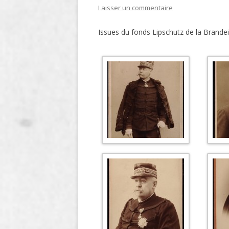
Laisser un commentaire
LIGNE
Issues du fonds Lipschutz de la Brandei
LE MAITRON EN LIGNE