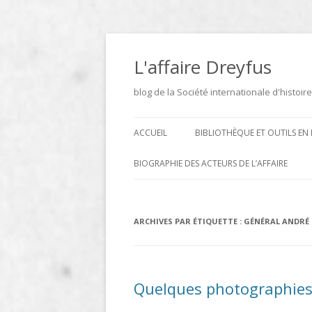
Aller
au
contenu
L'affaire Dreyfus
blog de la Société internationale d'histoire
ACCUEIL
BIBLIOTHÈQUE ET OUTILS EN 
ARCHIVES
BIOGRAPHIE DES ACTEURS DE L’AFFAIRE
BIBLIOTHÈQUE
DICTIONNAIRE BIOGRAPHIQUE ET
GÉOGRAPHIQUE DE L’AFFAIRE
ICONOTHÈQUE
ARCHIVES PAR ÉTIQUETTE :
GÉNÉRAL ANDRÉ
DREYFUS
SITES
LE DICTIONNAIRE DES
Quelques photographies d
PARLEMENTAIRES FRANÇAIS D
1889 À 1940 DE JEAN JOLLY EN