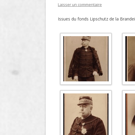
Laisser un commentaire
LIGNE
Issues du fonds Lipschutz de la Brandei
LE MAITRON EN LIGNE