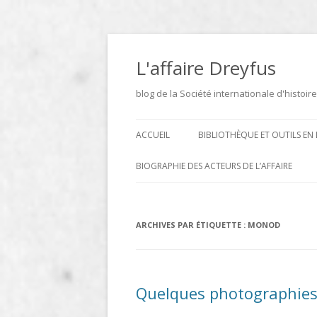
Aller
au
contenu
L'affaire Dreyfus
blog de la Société internationale d'histoire
ACCUEIL
BIBLIOTHÈQUE ET OUTILS EN 
ARCHIVES
BIOGRAPHIE DES ACTEURS DE L’AFFAIRE
BIBLIOTHÈQUE
DICTIONNAIRE BIOGRAPHIQUE ET
GÉOGRAPHIQUE DE L’AFFAIRE
ICONOTHÈQUE
ARCHIVES PAR ÉTIQUETTE :
MONOD
DREYFUS
SITES
LE DICTIONNAIRE DES
Quelques photographies d
PARLEMENTAIRES FRANÇAIS D
1889 À 1940 DE JEAN JOLLY EN