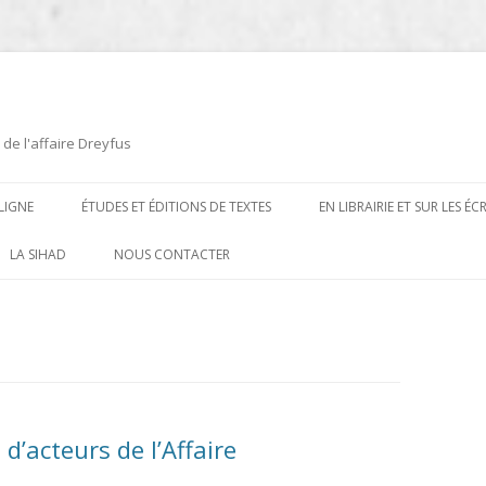
 de l'affaire Dreyfus
LIGNE
ÉTUDES ET ÉDITIONS DE TEXTES
EN LIBRAIRIE ET SUR LES É
ÉDITIONS DE TEXTES
2008-2012
LA SIHAD
NOUS CONTACTER
PROCÉDURES ET PROCÈS (1894 À
ÉTUDES
2013
1906)
CARTES POSTALES ET
2014
OUVRAGES ET PLAQUETTES
CARICATURES
2015
CONTEMPORAINS
DESSINS
2016
PRESSE
’acteurs de l’Affaire
E
L’AFFAIRE DREYFUS AU CINÉMA
2017
BIOGRAPHIES, ESSAIS, THÈSES ET