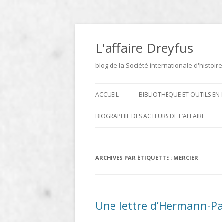
Aller
au
contenu
L'affaire Dreyfus
blog de la Société internationale d'histoire
ACCUEIL
BIBLIOTHÈQUE ET OUTILS EN 
ARCHIVES
BIOGRAPHIE DES ACTEURS DE L’AFFAIRE
BIBLIOTHÈQUE
DICTIONNAIRE BIOGRAPHIQUE ET
GÉOGRAPHIQUE DE L’AFFAIRE
ICONOTHÈQUE
ARCHIVES PAR ÉTIQUETTE :
MERCIER
DREYFUS
SITES
LE DICTIONNAIRE DES
Une lettre d’Hermann-Pa
PARLEMENTAIRES FRANÇAIS D
1889 À 1940 DE JEAN JOLLY EN