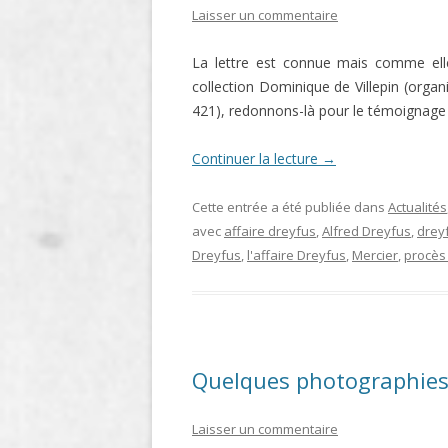
Laisser un commentaire
LIGNE
La lettre est connue mais comme ell
LE MAITRON EN LIGNE
collection Dominique de Villepin (orga
421), redonnons-là pour le témoignage 
Continuer la lecture
→
Cette entrée a été publiée dans
Actualités
avec
affaire dreyfus
,
Alfred Dreyfus
,
drey
Dreyfus
,
l'affaire Dreyfus
,
Mercier
,
procès
Quelques photographies d
Laisser un commentaire