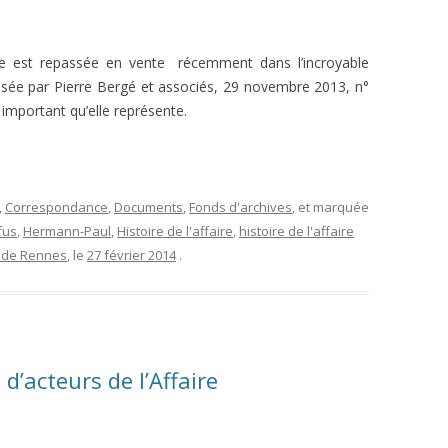
L’AFFAIRE DREYFUS EN BANDES
ARTICLES UNIVERSITAIRES
2018
DESSINÉES
e est repassée en vente récemment dans l’incroyable
2019
PHOTOGRAPHIES
nisée par Pierre Bergé et associés, 29 novembre 2013, n°
important qu’elle représente.
2020
2021
2023
,
Correspondance
,
Documents
,
Fonds d'archives
, et marquée
fus
,
Hermann-Paul
,
Histoire de l'affaire
,
histoire de l'affaire
2024
 de Rennes
, le
27 février 2014
.
2025
’acteurs de l’Affaire