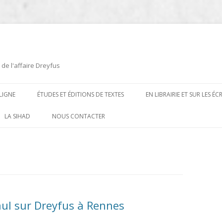
 de l'affaire Dreyfus
LIGNE
ÉTUDES ET ÉDITIONS DE TEXTES
EN LIBRAIRIE ET SUR LES É
ÉDITIONS DE TEXTES
2008-2012
LA SIHAD
NOUS CONTACTER
PROCÉDURES ET PROCÈS (1894 À
ÉTUDES
2013
1906)
CARTES POSTALES ET
2014
OUVRAGES ET PLAQUETTES
CARICATURES
2015
CONTEMPORAINS
DESSINS
2016
PRESSE
ul sur Dreyfus à Rennes
E
L’AFFAIRE DREYFUS AU CINÉMA
2017
BIOGRAPHIES, ESSAIS, THÈSES ET