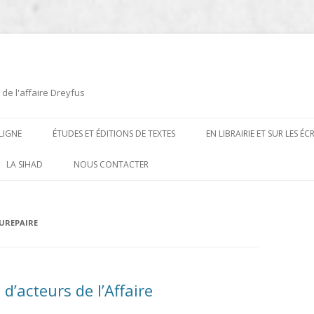
 de l'affaire Dreyfus
LIGNE
ÉTUDES ET ÉDITIONS DE TEXTES
EN LIBRAIRIE ET SUR LES É
ÉDITIONS DE TEXTES
2008-2012
LA SIHAD
NOUS CONTACTER
PROCÉDURES ET PROCÈS (1894 À
ÉTUDES
2013
1906)
CARTES POSTALES ET
2014
UREPAIRE
OUVRAGES ET PLAQUETTES
CARICATURES
2015
CONTEMPORAINS
DESSINS
2016
PRESSE
’acteurs de l’Affaire
E
L’AFFAIRE DREYFUS AU CINÉMA
2017
BIOGRAPHIES, ESSAIS, THÈSES ET