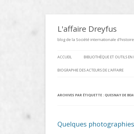
Aller
au
contenu
L'affaire Dreyfus
blog de la Société internationale d'histoire
ACCUEIL
BIBLIOTHÈQUE ET OUTILS EN 
ARCHIVES
BIOGRAPHIE DES ACTEURS DE L’AFFAIRE
BIBLIOTHÈQUE
DICTIONNAIRE BIOGRAPHIQUE ET
GÉOGRAPHIQUE DE L’AFFAIRE
ICONOTHÈQUE
ARCHIVES PAR ÉTIQUETTE :
QUESNAY DE BEA
DREYFUS
SITES
LE DICTIONNAIRE DES
Quelques photographies d
PARLEMENTAIRES FRANÇAIS D
1889 À 1940 DE JEAN JOLLY EN