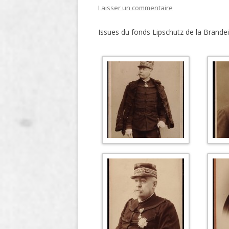
Laisser un commentaire
LIGNE
Issues du fonds Lipschutz de la Brandei
LE MAITRON EN LIGNE