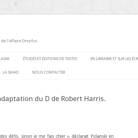
 de l'affaire Dreyfus
LIGNE
ÉTUDES ET ÉDITIONS DE TEXTES
EN LIBRAIRIE ET SUR LES É
ÉDITIONS DE TEXTES
2008-2012
LA SIHAD
NOUS CONTACTER
PROCÉDURES ET PROCÈS (1894 À
ÉTUDES
2013
1906)
 adaptation du D de Robert Harris.
CARTES POSTALES ET
2014
OUVRAGES ET PLAQUETTES
CARICATURES
2015
CONTEMPORAINS
DESSINS
2016
PRESSE
E
L’AFFAIRE DREYFUS AU CINÉMA
2017
 des défis, sinon je me fais chier », déclarait Polanski en
BIOGRAPHIES, ESSAIS, THÈSES ET