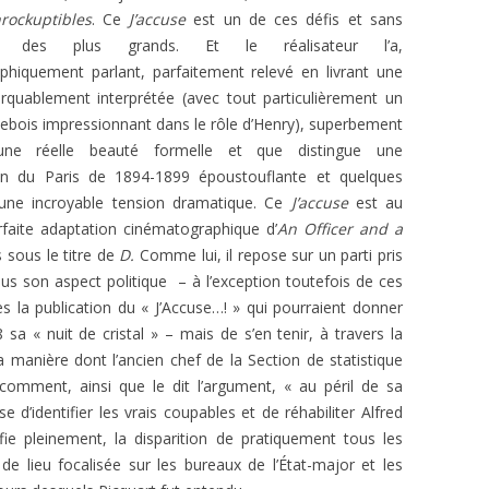
L’AFFAIRE DREYFUS EN BANDES
nrockuptibles
. Ce
J’accuse
est un de ces défis et sans
ARTICLES UNIVERSITAIRES
2018
DESSINÉES
 des plus grands. Et le réalisateur l’a,
phiquement parlant, parfaitement relevé en livrant une
2019
PHOTOGRAPHIES
rquablement interprétée (avec tout particulièrement un
bois impressionnant dans le rôle d’Henry), superbement
2020
’une réelle beauté formelle et que distingue
u
ne
2021
ion du Paris de 1894-1899 époustouflante et quelques
ne incroyable tension dramatique. Ce
J’accuse
est au
2023
rfaite adaptation cinématographique d’
An Officer and a
 sous le titre de
D.
Comme lui, il repose sur un parti pris
2024
 sous son aspect politique – à l’exception toutefois de ces
2025
 la publication du « J’Accuse…! » qui pourraient donner
sa « nuit de cristal » – mais de s’en tenir, à travers la
la manière dont l’ancien chef de la Section de statistique
comment, ainsi que le dit l’argument, « au péril de sa
se d’identifier les vrais coupables et de réhabiliter Alfred
tifie pleinement, la disparition de pratiquement tous les
 de lieu focalisée sur les bureaux de l’État-major et les