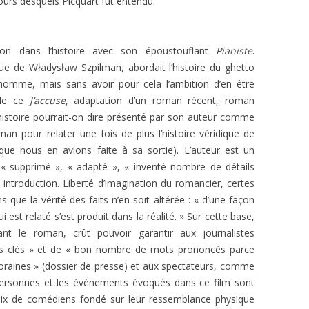
cours desquels Picquart fut entendu.
sion dans l’histoire avec son époustouflant
Pianiste
.
e de Władysław Szpilman, abordait l’histoire du ghetto
 homme, mais sans avoir pour cela l’ambition d’en être
 de ce
J’accuse
, adaptation d’un roman récent, roman
’histoire pourrait-on dire présenté par son auteur comme
man pour relater une fois de plus l’histoire véridique de
 que nous en avions faite à sa sortie
). L’auteur est un
, « supprimé », « adapté », « inventé nombre de détails
 introduction. Liberté d’imagination du romancier, certes
 que la vérité des faits n’en soit altérée : « d’une façon
i est relaté s’est produit dans la réalité. » Sur cette base,
ptant le roman, crût pouvoir
garantir aux journalistes
 clés » et de « bon nombre de mots prononcés parce
raines » (dossier de presse) et aux spectateurs
, comme
ersonnes et les événements évoqués dans ce film sont
hoix de comédiens fondé sur leur ressemblance physique