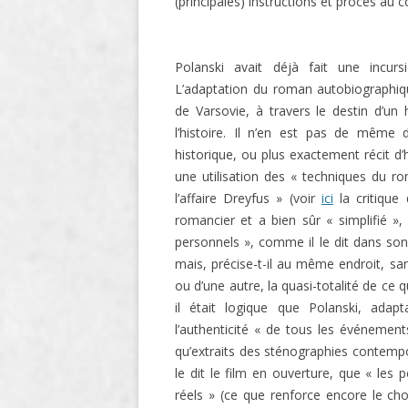
(principales) instructions et procès au 
Polanski avait déjà fait une incur
L’adaptation du roman autobiographiqu
de Varsovie, à travers le destin d’un
l’histoire. Il n’en est pas de même
historique, ou plus exactement récit d
une utilisation des « techniques du ro
l’affaire Dreyfus »
(voir
ici
la critique
romancier et a bien sûr « simplifié »
personnels », comme il le dit dans son
mais, précise-t-il au même endroit, sans
ou d’une autre, la quasi-totalité de ce qu
il était logique que Polanski, ada
l’
authenticité « de tous les
événements
qu’extraits des sténographies contempo
le dit le film en ouverture,
que « les p
réels » (ce que renforce encore le c