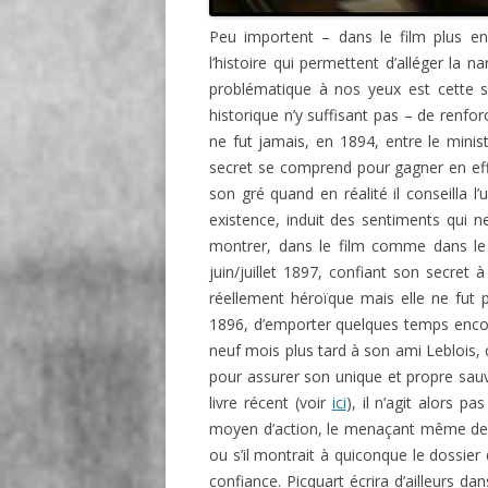
Peu importent – dans le film plus en
l’histoire qui permettent d’alléger la 
problématique à nos yeux est cette su
historique n’y suffisant pas – de renforc
ne fut jamais, en 1894, entre le minis
secret se comprend pour gagner en effi
son gré quand en réalité
il conseilla 
existence, induit des sentiments qui 
montrer, dans le film comme dans l
juin/juillet 1897, confiant son secret à
réellement héroïque mais elle ne fut p
1896, d’emporter quelques temps encore 
neuf mois plus tard à son ami Leblois, 
pour assurer son unique et propre sau
livre récent (voir
ici
), il n’agit alors pa
moyen d’action, le menaçant même de le
ou s’il montrait à quiconque le dossier q
confiance. Picquart écrira d’ailleurs d