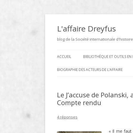
Aller
au
contenu
L'affaire Dreyfus
blog de la Société internationale d'histoire
ACCUEIL
BIBLIOTHÈQUE ET OUTILS EN 
ARCHIVES
BIOGRAPHIE DES ACTEURS DE L’AFFAIRE
BIBLIOTHÈQUE
DICTIONNAIRE BIOGRAPHIQUE ET
GÉOGRAPHIQUE DE L’AFFAIRE
Le J’accuse de Polanski,
ICONOTHÈQUE
DREYFUS
Compte rendu
SITES
4 réponses
LE DICTIONNAIRE DES
PARLEMENTAIRES FRANÇAIS D
« Il me faut
1889 À 1940 DE JEAN JOLLY EN