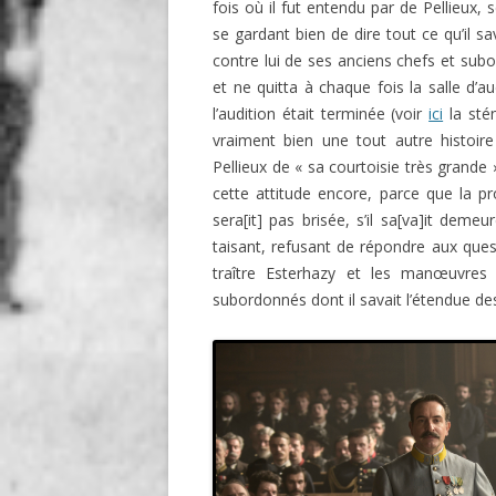
fois où il fut entendu par de Pellieux,
se gardant bien de dire tout ce qu’il sa
contre lui de ses anciens chefs et sub
et ne quitta à chaque fois la salle d’
l’audition était terminée (voir
ici
la stén
vraiment bien une tout autre histoir
Pellieux de « sa courtoisie très grand
cette attitude encore, parce que la pr
sera[it] pas brisée, s’il sa[va]it demeu
taisant
, refusant de répondre aux quest
traître Esterhazy et les manœuvres
subordonnés dont il savait l’étendue de