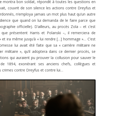
 se montra bon soldat, répondit à toutes les questions en
vait, couvrit de son silence les actions contre Dreyfus et
ordonnés, n’employa jamais un mot plus haut qu’un autre
audience que quand on lui demanda de le faire parce que
ographie officielle). D’ailleurs, au procès Zola – et c’est
e que présentent Harris et Polanski –,
il remerciera de
e » et ira même jusqu’à « lui rendre […] hommage »… C’est
omesse lui avait été faite que sa « carrière militaire ne
rer militaire », qu’il adoptera dans ce dernier procès, se
ions qui auraient pu prouver la collusion pour sauver le
 de 1894, exonérant ses anciens chefs, collègues et
s crimes contre Dreyfus et contre lui…