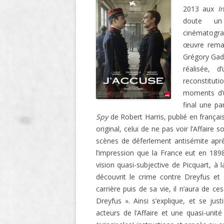
2013 aux
I
LIGNE
doute un
LE MAITRON EN LIGNE
cinématogra
œuvre
rema
Grégory Gade
réalisée,
d
reconstitut
moments d’u
final une pa
Spy
de Robert Harris, publié en français
original, celui de ne pas voir l’Affaire
scènes de déferlement antisémite après
l’impression que la France eut en 1898 
vision quasi-subjective de Picquart, à 
découvrit le crime contre Dreyfus et 
carrière puis de sa vie, il n’aura de ces
Dreyfus ». Ainsi s’explique, et se jus
acteurs de l’Affaire et une quasi-unité