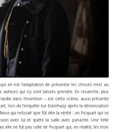
m qui en est l’adaptation de présenter les choses n’est au
s auteurs qui s’y sont laissés prendre. En revanche, plus
rdie dans l’invention – est cette scène, aussi présente
quart, lors de l’enquête sur Esterhazy après la dénonciation
lieux
qui refusait que fût dite la vérité : un Picquart qui
se
ssion avec lui et quitte la salle avec panache. Une telle
 elle ne fut pas celle de Picquart qui, en réalité, les trois