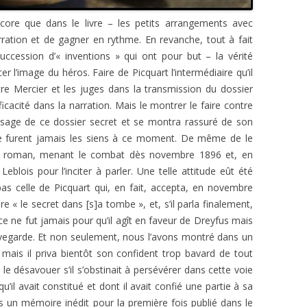
core que dans le livre – les petits arrangements avec
narration et de gagner en rythme. En revanche, tout à fait
ccession d’« inventions » qui ont pour but – la vérité
er l’image du héros. Faire de Picquart l’intermédiaire qu’il
tre Mercier et les juges dans la transmission du dossier
cacité dans la narration. Mais le montrer le faire contre
l’usage de ce dossier secret et se montra rassuré de son
ne furent jamais les siens à ce moment.
De même de le
e roman, menant le combat dès novembre 1896 et,
en
 Leblois pour l’inciter à parler. Une telle attitude eût été
as celle de Picquart qui, en fait, accepta, en novembre
« le secret dans [s]a tombe », et, s’il parla finalement,
ce ne fut jamais pour qu’il agît en faveur de Dreyfus mais
vegarde. Et non seulement, nous l’avons montré dans un
s mais il
priva bientôt son confident trop bavard de tout
 désavouer s’il s’obstinait à persévérer dans cette voie
u’il avait constitué et dont il avait confié une partie à sa
ans un mémoire inédit pour la première fois publié dans le