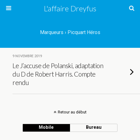
L'affaire Dreyfus
Marqueurs › Picquart Héros
9 NOVEMBRE 2019
Le J’accuse de Polanski, adaptation
du D de Robert Harris. Compte
rendu
Retour au début
Mobile
Bureau