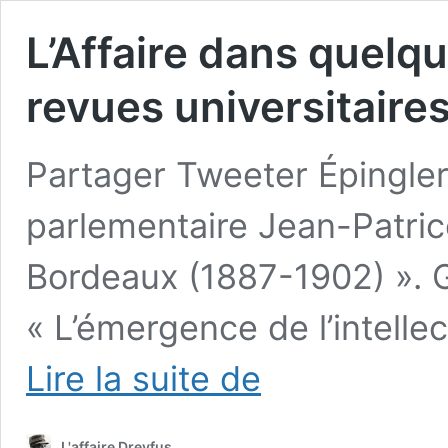
L’Affaire dans quel
revues universitaires
Partager Tweeter Épingle
parlementaire Jean-Patri
Bordeaux (1887-1902) ». G
« L’émergence de l’intelle
L’Affaire
Lire la suite de
dans
quelques
récents
L'affaire Dreyfus
numéros