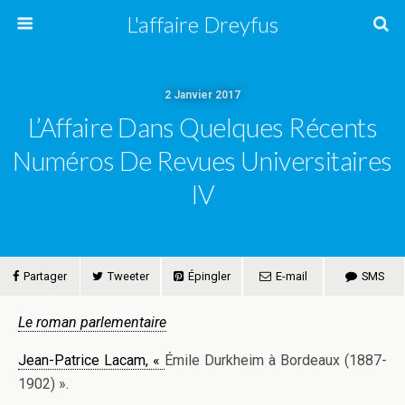
L'affaire Dreyfus
2 Janvier 2017
L’Affaire Dans Quelques Récents
Numéros De Revues Universitaires
IV
Partager
Tweeter
Épingler
E-mail
SMS
Le roman parlementaire
Jean-Patrice Lacam, «
Émile Durkheim à Bordeaux (1887-
1902) ».