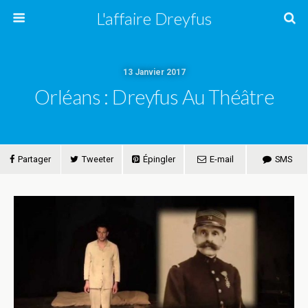
L'affaire Dreyfus
13 Janvier 2017
Orléans : Dreyfus Au Théâtre
Partager
Tweeter
Épingler
E-mail
SMS