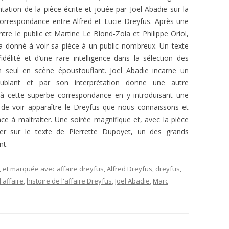
L’AFFAIRE DREYFUS EN BANDES
tation de la pièce écrite et jouée par Joël Abadie sur la
ARTICLES UNIVERSITAIRES
2018
DESSINÉES
orrespondance entre Alfred et Lucie Dreyfus. Après une
ntre le public et Martine Le Blond-Zola et Philippe Oriol,
2019
PHOTOGRAPHIES
a donné à voir sa pièce à un public nombreux. Un texte
fidélité et d’une rare intelligence dans la sélection des
2020
un seul en scène époustouflant. Joël Abadie incarne un
2021
oublant et par son interprétation donne une autre
 à cette superbe correspondance en y introduisant une
2023
 de voir apparaître le Dreyfus que nous connaissons et
e à maltraiter. Une soirée magnifique et, avec la pièce
2024
er sur le texte de Pierrette Dupoyet, un des grands
2025
nt.
, et marquée avec
affaire dreyfus
,
Alfred Dreyfus
,
dreyfus
,
l'affaire
,
histoire de l'affaire Dreyfus
,
Joël Abadie
,
Marc