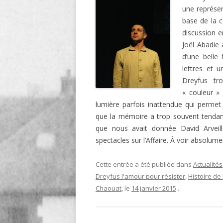
une représen
LIGNE
base de la c
LE MAITRON EN LIGNE
discussion e
Joël Abadie 
d’une belle 
lettres et 
Dreyfus tr
« couleur »
lumière parfois inattendue qui permet
que la mémoire a trop souvent tendanc
que nous avait donnée David Arveill
spectacles sur l’Affaire. À voir absolume
Cette entrée a été publiée dans
Actualités
Dreyfus l'amour pour résister
,
Histoire de 
Chaouat
, le
14 janvier 2015
.