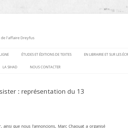
 de l'affaire Dreyfus
LIGNE
ÉTUDES ET ÉDITIONS DE TEXTES
EN LIBRAIRIE ET SUR LES É
ÉDITIONS DE TEXTES
2008-2012
LA SIHAD
NOUS CONTACTER
PROCÉDURES ET PROCÈS (1894 À
ÉTUDES
2013
1906)
sister : représentation du 13
CARTES POSTALES ET
2014
OUVRAGES ET PLAQUETTES
CARICATURES
2015
CONTEMPORAINS
DESSINS
2016
PRESSE
E
L’AFFAIRE DREYFUS AU CINÉMA
2017
r, ainsi que nous l’annoncions, Marc Chaouat a organisé
BIOGRAPHIES, ESSAIS, THÈSES ET