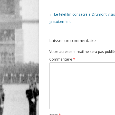
Navigation
←
Le téléfilm consacré à Drumont visi
des
gratuitement
articles
Laisser un commentaire
Votre adresse e-mail ne sera pas publié
Commentaire
*
Nom
*