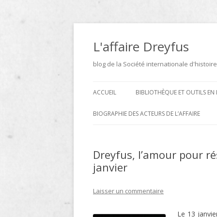
Aller
au
contenu
L'affaire Dreyfus
blog de la Société internationale d'histoire
ACCUEIL
BIBLIOTHÈQUE ET OUTILS EN 
ARCHIVES
BIOGRAPHIE DES ACTEURS DE L’AFFAIRE
BIBLIOTHÈQUE
DICTIONNAIRE BIOGRAPHIQUE ET
GÉOGRAPHIQUE DE L’AFFAIRE
Dreyfus, l’amour pour ré
ICONOTHÈQUE
DREYFUS
janvier
SITES
Laisser un commentaire
LE DICTIONNAIRE DES
PARLEMENTAIRES FRANÇAIS D
Le 13 janvie
1889 À 1940 DE JEAN JOLLY EN