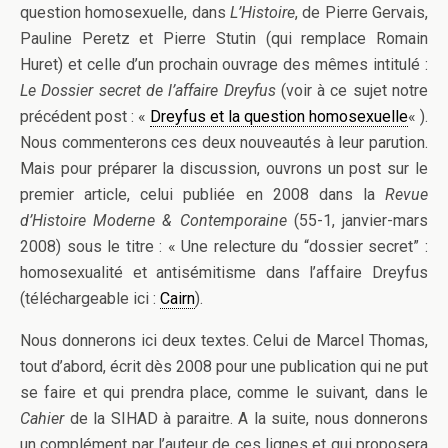
question homosexuelle, dans
L’Histoire
, de Pierre Gervais,
Pauline Peretz et Pierre Stutin (qui remplace Romain
Huret) et celle d’un prochain ouvrage des mêmes intitulé :
Le Dossier secret de l’affaire Dreyfus
(voir à ce sujet notre
précédent post : «
Dreyfus et la question homosexuelle
« ).
Nous commenterons ces deux nouveautés à leur parution.
Mais pour préparer la discussion, ouvrons un post sur le
premier article, celui publiée en 2008 dans la
Revue
d’Histoire Moderne & Contemporaine
(55-1, janvier-mars
2008) sous le titre : « Une relecture du “dossier secret” :
homosexualité et antisémitisme dans l’affaire Dreyfus
(téléchargeable ici :
Cairn
).
Nous donnerons ici deux textes. Celui de Marcel Thomas,
tout d’abord, écrit dès 2008 pour une publication qui ne put
se faire et qui prendra place, comme le suivant, dans le
Cahier
de la SIHAD à paraitre. A la suite, nous donnerons
un complément par l’auteur de ces lignes et qui proposera