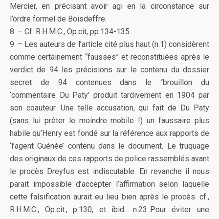
Mercier, en précisant avoir agi en la circonstance sur
l’ordre formel de Boisdeffre.
8. – Cf. R.H.M.C., Op.cit, pp.134-135.
9. – Les auteurs de l’article cité plus haut (n.1) considèrent
comme certainement “fausses” et reconstituées après le
verdict de 94 les précisions sur le contenu du dossier
secret de 94 contenues dans le “brouillon du
‘commentaire Du Paty’ produit tardivement en 1904 par
son coauteur. Une telle accusation, qui fait de Du Paty
(sans lui prêter le moindre mobile !) un faussaire plus
habile qu’Henry est fondé sur la référence aux rapports de
‘l’agent Guénée’ contenu dans le document. Le truquage
des originaux de ces rapports de police rassemblés avant
le procès Dreyfus est indiscutable. En revanche il nous
parait impossible d’accepter l’affirmation selon laquelle
cette falsification aurait eu lieu bien après le procès. cf.,
R.H.M.C., Op.cit., p.130, et ibid.. n.23..Pour éviter une