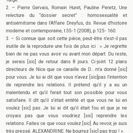
2. – Pierre Gervais, Romain Huret, Pauline Peretz, Une
relecture du “dossier secret” : homosexualité et
antisémitisme dans l’Affaire Dreyfus, ds. Revue d’histoire
moderne et contemporaine, t.55-1 (2008), p.125- 160.
3. – Si connue que soit cette pièce, peut-être n’est-il pas
inutile de la reproduire une fois de plus ici : « Je regrette
bien de ne pas vous avoir vu avant mon départ. Du reste,
je serais [sic] de retour dans 8 jours. Ci-joint 12 plans
directeurs de Nice que ce canaille de D… m’a donné [sic]
pour vous. Je lui ai dit que vous n’avez [sic]pas l’intention
de reprendre les relations. Il prétend qu’il y a eu un
malentendu et qu’il ferait tout son possible pour vous
satisfaire. Il dit qu’il s’était entêté et que vous ne lui en
voulez [sic] pas. Je lui ai dit qu’il était fou et que je ne
croyais pas que vous voudriez [sic] reprendre les
relations. Faites ce que vous voulez [sic]. Au revoir, je suis
très pressé. ALEXANDRINE. Ne bourrez [sic] pas trop ! ».