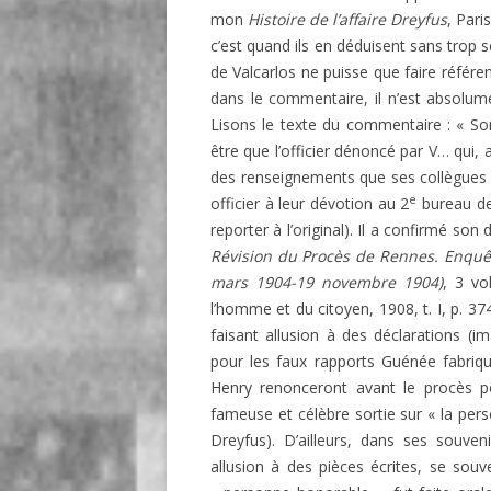
mon
Histoire de l’affaire Dreyfus
, Pari
c’est quand ils en déduisent sans trop
de Valcarlos ne puisse que faire référ
dans le commentaire, il n’est absolum
Lisons le texte du commentaire : « Son 
être que l’officier dénoncé par V… qui
des renseignements que ses collègues a
e
officier à leur dévotion au 2
bureau de 
reporter à l’original). Il a confirmé so
Révision
du Procès de Rennes. Enquête
mars 1904-19 novembre 1904)
, 3 vo
l’homme et du citoyen, 1908, t. I, p. 37
faisant allusion à des déclarations (im
pour les faux rapports Guénée fabriqu
Henry renonceront avant le procès po
fameuse et célèbre sortie sur « la per
Dreyfus). D’ailleurs, dans ses souven
allusion à des pièces écrites, se sou