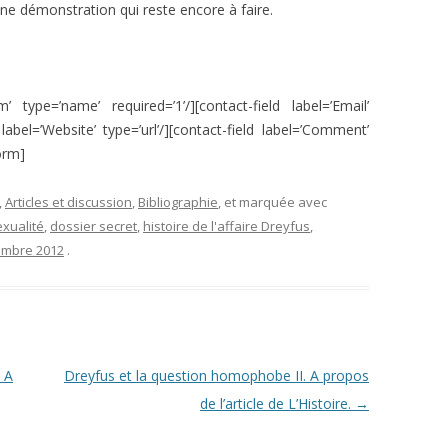
d’une démonstration qui reste encore à faire.
m’ type=’name’ required=’1’/][contact-field label=’Email’
d label=’Website’ type=’url’/][contact-field label=’Comment’
form]
,
Articles et discussion
,
Bibliographie
, et marquée avec
xualité
,
dossier secret
,
histoire de l'affaire Dreyfus
,
embre 2012
.
 A
Dreyfus et la question homophobe II. A propos
de l’article de L’Histoire.
→