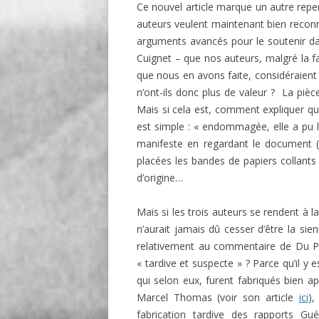
Ce nouvel article marque un autre repen
auteurs veulent maintenant bien reconnaî
arguments avancés pour le soutenir dan
Cuignet – que nos auteurs, malgré la f
que nous en avons faite, considéraient
n’ont-ils donc plus de valeur ? La pièc
Mais si cela est, comment expliquer qu
est simple : « endommagée, elle a pu la
manifeste en regardant le document (r
placées les bandes de papiers collants
d’origine…
Mais si les trois auteurs se rendent à l
n’aurait jamais dû cesser d’être la si
relativement au commentaire de Du Pat
« tardive et suspecte » ? Parce qu’il y 
qui selon eux, furent fabriqués bien 
Marcel Thomas (voir son article
ici
),
fabrication tardive des rapports Gu