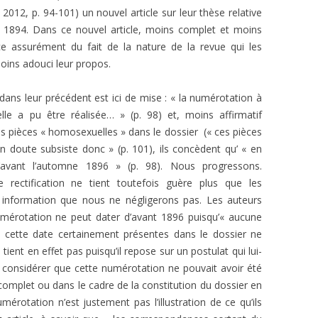
L’AFFAIRE DREYFUS EN BANDES
 2012, p. 94-101) un nouvel article sur leur thèse relative
ARTICLES UNIVERSITAIRES
2018
DESSINÉES
e 1894. Dans ce nouvel article, moins complet et moins
ce assurément du fait de la nature de la revue qui les
2019
PHOTOGRAPHIES
moins adouci leur propos.
2020
ans leur précédent est ici de mise : « la numérotation à
2021
lle a pu être réalisée… » (p. 98) et, moins affirmatif
es pièces « homosexuelles » dans le dossier (« ces pièces
2023
n doute subsiste donc » (p. 101), ils concèdent qu’ « en
d’avant l’automne 1896 » (p. 98). Nous progressons.
2024
 rectification ne tient toutefois guère plus que les
2025
 information que nous ne négligerons pas. Les auteurs
umérotation ne peut dater d’avant 1896 puisqu’« aucune
 cette date certainement présentes dans le dossier ne
ient en effet pas puisqu’il repose sur un postulat qui lui-
 considérer que cette numérotation ne pouvait avoir été
 complet ou dans le cadre de la constitution du dossier en
rotation n’est justement pas l’illustration de ce qu’ils