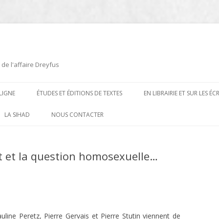
 de l'affaire Dreyfus
LIGNE
ÉTUDES ET ÉDITIONS DE TEXTES
EN LIBRAIRIE ET SUR LES É
ÉDITIONS DE TEXTES
2008-2012
LA SIHAD
NOUS CONTACTER
PROCÉDURES ET PROCÈS (1894 À
ÉTUDES
2013
1906)
et et la question homosexuelle…
CARTES POSTALES ET
2014
OUVRAGES ET PLAQUETTES
CARICATURES
2015
CONTEMPORAINS
DESSINS
2016
PRESSE
E
L’AFFAIRE DREYFUS AU CINÉMA
2017
ine Peretz, Pierre Gervais et Pierre Stutin viennent de
BIOGRAPHIES, ESSAIS, THÈSES ET