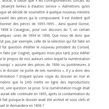
t article, à savoir que « les correspondances sortant du
e [étaie]nt livrées à d’autres service ». Admettons qu’en
que ait décidé de soumettre à quelque nouveau ministre
avité des pièces qui le composaient. Il est évident qu’il
lectionner des pièces de 1893-1895… Ainsi quand Gonse,
t 1898 à Cavaignac, pour son discours du 7, un certain
quelques -unes de 1894 et 1896. Que nous dit donc que
t pas, par exemple, celle de la sélection qui fut faite en
fut question d’édifier le nouveau président du Conseil,
n faite par Cuignet, quelques mois plus tard, pour édifier
ur le propos de nos auteurs selon lequel la numérotation
 puisqu’ « aucune des pièces de 1896 ou postérieures à
 le dossier ne porte de tels numéros ». Il y a donc des
rotation ? (n’ayant qu’une copie du dossier en noir et
tendons que la SHD mette en ligne des reproductions
est, une question se pose. Si la numérotation rouge était
i aurait-elle continuée en 1895, après la condamnation du
é fait puisque le dossier avait été archivé et sous clefs et
uart le demandera en 1896 ?