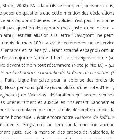
s, Stock, 2008). Mais là où ils se trompent, pensons-nous,
 se poser de questions que cette mention des déclarations
ence aux rapports Guénée. Le policier n’est pas mentionné
ent pas question de rapports mais juste d’une « note ».
ami [il est fait allusion à la lettre “Davignon”] ne peut-
, au mois de mars 1894, a avisé secrètement notre service
llemands et italiens (V… étant attaché espagnol) ont un
l’état-major de l’armée. Il tient ce renseignement de (se
n dire devant témoin tout récemment (Note jointe D.) » (
La
 de la chambre criminelle de la Cour de cassation (5
l., Paris, Ligue française pour la défense des droits de
4). Nous pensons qu’il s’agissait plutôt d’une note d’Henry
aginaires) de Valcarlos, déclarations qui seront reprises
és ultérieurement et auxquelles finalement Sandherr et
ur les remplacer par une simple déclaration orale, la
sonne honorable » (voir encore notre
Histoire de l’affaire
irs inédits, Freystätter ne fera sur la question aucune
venant juste que la mention des propos de Valcarlos, la