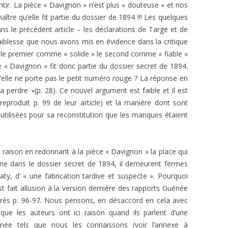
tir. La pièce « Davignon » n’est plus « douteuse » et nos
tre qu’elle fit partie du dossier de 1894 !!! Les quelques
s le précédent article – les déclarations de Targe et de
aiblesse que nous avons mis en évidence dans la critique
 le premier comme « solide » le second comme « fiable »
e « Davignon » fit donc partie du dossier secret de 1894.
’elle ne porte pas le petit numéro rouge ? La réponse en
 perdre »(p. 28). Ce nouvel argument est faible et il est
eproduit p. 99 de leur article) et la manière dont sont
 utilisées pour sa reconstitution que les manques étaient
a raison en redonnant à la pièce « Davignon » la place qui
enne dans le dossier secret de 1894, il demeurent fermes
y, d’ « une fabrication tardive et suspecte ». Pourquoi
est fait allusion à la version dernière des rapports Guénée
après p. 96-97. Nous pensons, en désaccord en cela avec
 que les auteurs ont ici raison quand ils parlent d’une
énée tels que nous les connaissons (voir l’annexe à