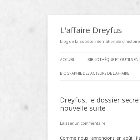
Aller
au
contenu
L'affaire Dreyfus
blog de la Société internationale d'histoire
ACCUEIL
BIBLIOTHÈQUE ET OUTILS EN 
ARCHIVES
BIOGRAPHIE DES ACTEURS DE L’AFFAIRE
BIBLIOTHÈQUE
DICTIONNAIRE BIOGRAPHIQUE ET
GÉOGRAPHIQUE DE L’AFFAIRE
Dreyfus, le dossier secr
ICONOTHÈQUE
DREYFUS
nouvelle suite
SITES
Laisser un commentaire
LE DICTIONNAIRE DES
PARLEMENTAIRES FRANÇAIS D
Comme nous l’annoncions en août, Paul
1889 À 1940 DE JEAN JOLLY EN