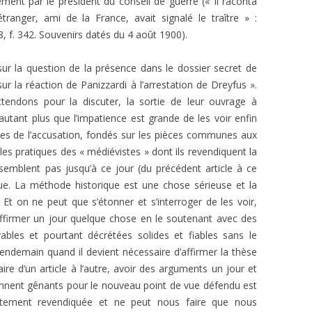
ement par le président du conseil de guerre (« Il raconta
ranger, ami de la France, avait signalé le traître » :
8, f. 342. Souvenirs datés du 4 août 1900).
 sur la question de la présence dans le dossier secret de
r la réaction de Panizzardi à l’arrestation de Dreyfus ».
ttendons pour la discuter, la sortie de leur ouvrage à
’autant plus que l’impatience est grande de les voir enfin
nes de l’accusation, fondés sur les pièces communes aux
n les pratiques des « médiévistes » dont ils revendiquent la
semblent pas jusqu’à ce jour (du précédent article à ce
ue. La méthode historique est une chose sérieuse et la
. Et on ne peut que s’étonner et s’interroger de les voir,
firmer un jour quelque chose en le soutenant avec des
bles et pourtant décrétées solides et fiables sans le
endemain quand il devient nécessaire d’affirmer la thèse
ire d’un article à l’autre, avoir des arguments un jour et
iennent gênants pour le nouveau point de vue défendu est
utement revendiquée et ne peut nous faire que nous