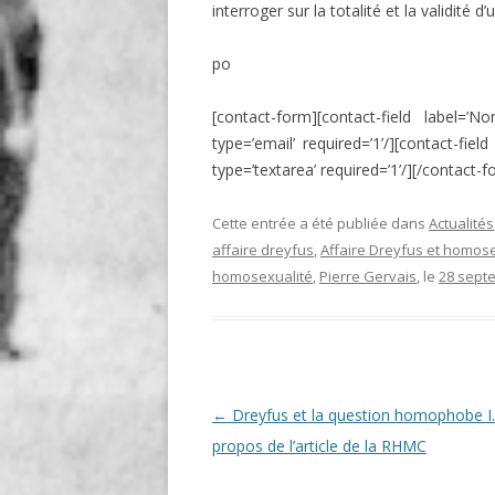
interroger sur la totalité et la validité 
po
[contact-form][contact-field label=’No
type=’email’ required=’1’/][contact-fiel
type=’textarea’ required=’1’/][/contact-
Cette entrée a été publiée dans
Actualités
affaire dreyfus
,
Affaire Dreyfus et homose
homosexualité
,
Pierre Gervais
, le
28 sept
Navigation
←
Dreyfus et la question homophobe I.
des
propos de l’article de la RHMC
articles