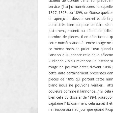
citaient de Cordier dans leur précéden
service [étai]nt numérotées lorsqu’ell
1897, 1898, ou 1899, un Gonse quelcon
un aperçu du dossier secret et de la gr
aurait très bien pu pour se faire sé
justement, soumit au début de juille
nombre de pièces, il en sélectionna 
cette numérotation à l’encre rouge ne fu
ce même mois de juillet 1898 quand il 
Brisson ? Ou encore celle de la sélectio
Zurlinden ? Mais revenons un instant s
rouge ne pourrait dater d’avant 1896
cette date certainement présentes dans
pièces de 1895 qui portent cette numé
blanc nous ne pouvons vérifier… at
couleurs comme il l’annonce…) Si cela 
bien celle du dossier de 1894, pourquo
capitaine ? Et comment cela aurait-il ét
ne réapparaîtra au jour que quand Picq