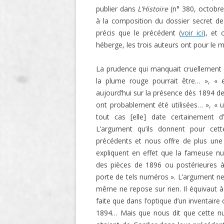
publier dans
L’Histoire
(n° 380, octobre
LIGNE
à la composition du dossier secret d
LE MAITRON EN LIGNE
précis que le précédent (
voir ici
), et 
héberge, les trois auteurs ont pour le 
La prudence qui manquait cruellement d
la plume rouge pourrait être… », « e
aujourd’hui sur la présence dès 1894 d
ont probablement été utilisées… », « u
tout cas [elle] date certainement 
L’argument qu’ils donnent pour cette
précédents et nous offre de plus une
expliquent en effet que la fameuse n
des pièces de 1896 ou postérieures à
porte de tels numéros ». L’argument ne t
même ne repose sur rien. Il équivaut à
faite que dans l’optique d’un inventaire
1894… Mais que nous dit que cette numé