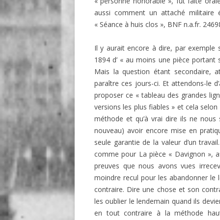
« personne honorable », fut faite oral
aussi comment un attaché militaire ét
« Séance à huis clos », BNF n.a.fr. 2469
Il y aurait encore à dire, par exemple
1894 d’ « au moins une pièce portant su
Mais la question étant secondaire, a
paraître ces jours-ci. Et attendons-le d
proposer ce « tableau des grandes lig
versions les plus fiables » et cela selo
méthode et qu’à vrai dire ils ne nous 
nouveau) avoir encore mise en pratiq
seule garantie de la valeur d’un travail
comme pour La pièce « Davignon », af
preuves que nous avons vues irreceva
moindre recul pour les abandonner le l
contraire. Dire une chose et son contra
les oublier le lendemain quand ils dev
en tout contraire à la méthode ha