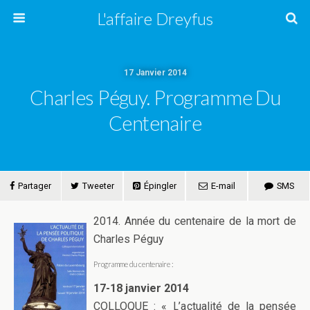
L'affaire Dreyfus
17 Janvier 2014
Charles Péguy. Programme Du
Centenaire
Partager
Tweeter
Épingler
E-mail
SMS
2014. Année du centenaire de la mort de
Charles Péguy
Programme du centenaire :
17-18 janvier 2014
COLLOQUE : « L’actualité de la pensée