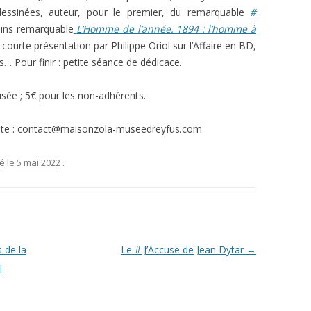
L’AFFAIRE DREYFUS EN BANDES
dessinées, auteur, pour le premier, du remarquable
#
ARTICLES UNIVERSITAIRES
2018
DESSINÉES
oins remarquable
L’Homme de l’année. 1894 : l’homme à
 courte présentation par Philippe Oriol sur l’Affaire en BD,
2019
PHOTOGRAPHIES
 Pour finir : petite séance de dédicace.
2020
sée ; 5€ pour les non-adhérents.
2021
ivante : contact@maisonzola-museedreyfus.com
2023
sé
le
5 mai 2022
.
2024
2025
 de la
Le # J’Accuse de Jean Dytar
→
l