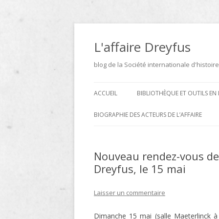
Aller
au
contenu
L'affaire Dreyfus
blog de la Société internationale d'histoire
ACCUEIL
BIBLIOTHÈQUE ET OUTILS EN 
ARCHIVES
BIOGRAPHIE DES ACTEURS DE L’AFFAIRE
BIBLIOTHÈQUE
DICTIONNAIRE BIOGRAPHIQUE ET
GÉOGRAPHIQUE DE L’AFFAIRE
Nouveau rendez-vous de
ICONOTHÈQUE
DREYFUS
Dreyfus, le 15 mai
SITES
Laisser un commentaire
LE DICTIONNAIRE DES
PARLEMENTAIRES FRANÇAIS D
Dimanche 15 mai (salle Maeterlinck à
1889 À 1940 DE JEAN JOLLY EN