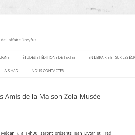
 de l'affaire Dreyfus
LIGNE
ÉTUDES ET ÉDITIONS DE TEXTES
EN LIBRAIRIE ET SUR LES É
ÉDITIONS DE TEXTES
2008-2012
LA SIHAD
NOUS CONTACTER
PROCÉDURES ET PROCÈS (1894 À
ÉTUDES
2013
1906)
s Amis de la Maison Zola-Musée
CARTES POSTALES ET
2014
OUVRAGES ET PLAQUETTES
CARICATURES
2015
CONTEMPORAINS
DESSINS
2016
PRESSE
E
L’AFFAIRE DREYFUS AU CINÉMA
2017
 Médan ), à 14h30, seront présents Jean Dytar et Fred
BIOGRAPHIES, ESSAIS, THÈSES ET