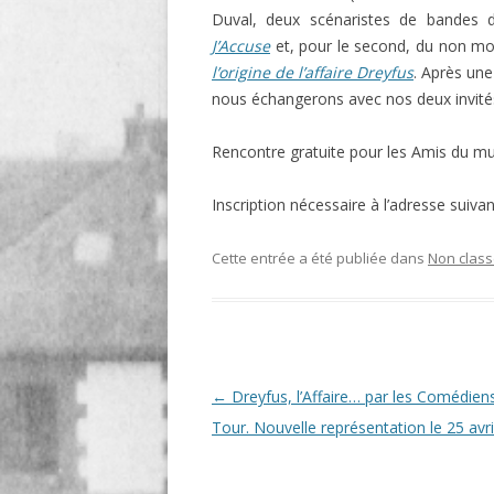
Duval, deux scénaristes de bandes 
LIGNE
J’Accuse
et, pour le second, du non m
LE MAITRON EN LIGNE
l’origine de l’affaire Dreyfus
. Après une
nous échangerons avec nos deux invités…
Rencontre gratuite pour les Amis du mu
Inscription nécessaire à l’adresse su
Cette entrée a été publiée dans
Non clas
Navigation
←
Dreyfus, l’Affaire… par les Comédiens
des
Tour. Nouvelle représentation le 25 avri
articles