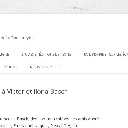
 de l'affaire Dreyfus
LIGNE
ÉTUDES ET ÉDITIONS DE TEXTES
EN LIBRAIRIE ET SUR LES É
ÉDITIONS DE TEXTES
2008-2012
LA SIHAD
NOUS CONTACTER
PROCÉDURES ET PROCÈS (1894 À
ÉTUDES
2013
1906)
 Victor et Ilona Basch
CARTES POSTALES ET
2014
OUVRAGES ET PLAQUETTES
CARICATURES
2015
CONTEMPORAINS
DESSINS
2016
PRESSE
Françoise Basch, des communications des amis André
E
L’AFFAIRE DREYFUS AU CINÉMA
Cosnier, Emmanuel Naquet, Pascal Ory, etc.
2017
BIOGRAPHIES, ESSAIS, THÈSES ET