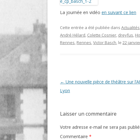
LIGNE
La journée en vidéo
en suivant ce lien
LE MAITRON EN LIGNE
Cette entrée a été publiée dans
Actualités
André Hélard
,
Colette Cosnier
,
dreyfus
,
Hi
Rennes
,
Rennes
,
Victor Basch
, le
22 janvie
Navigation
←
Une nouvelle pièce de théâtre sur l’Af
des
Lyon
articles
Laisser un commentaire
Votre adresse e-mail ne sera pas publié
Commentaire
*