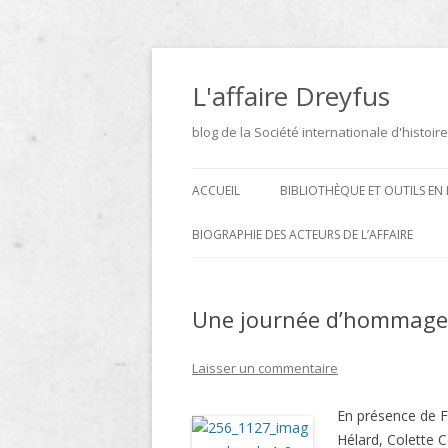
Aller
au
contenu
L'affaire Dreyfus
blog de la Société internationale d'histoire
ACCUEIL
BIBLIOTHÈQUE ET OUTILS EN 
ARCHIVES
BIOGRAPHIE DES ACTEURS DE L’AFFAIRE
BIBLIOTHÈQUE
DICTIONNAIRE BIOGRAPHIQUE ET
GÉOGRAPHIQUE DE L’AFFAIRE
Une journée d’hommage à
ICONOTHÈQUE
DREYFUS
SITES
Laisser un commentaire
LE DICTIONNAIRE DES
En présence de 
PARLEMENTAIRES FRANÇAIS D
Hélard, Colette 
1889 À 1940 DE JEAN JOLLY EN