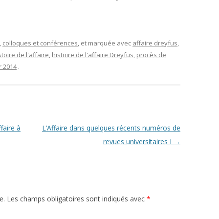
L’AFFAIRE DREYFUS EN BANDES
ARTICLES UNIVERSITAIRES
2018
DESSINÉES
2019
PHOTOGRAPHIES
,
colloques et conférences
, et marquée avec
affaire dreyfus
,
stoire de l'affaire
,
histoire de l'affaire Dreyfus
,
procès de
2020
r 2014
.
2021
2023
2024
faire à
L’Affaire dans quelques récents numéros de
2025
revues universitaires I
→
e.
Les champs obligatoires sont indiqués avec
*