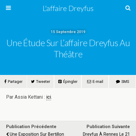
L'affaire Dreyfus
15 Septembre 2019
Une Étude Sur L’affaire Dreyfus Au
Théâtre
Partager
Tweeter
Épingler
E-mail
SMS
Par Assia Kettani :
ici
.
Publication Précédente
Publication Suivante
Une Exposition Sur Bertillon
Dreyfus À Rennes Le 21