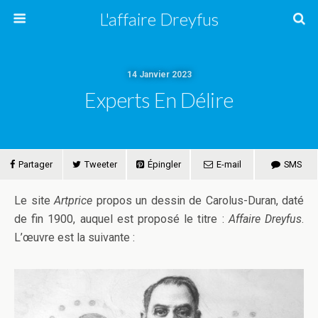
L'affaire Dreyfus
14 Janvier 2023
Experts En Délire
Partager
Tweeter
Épingler
E-mail
SMS
Le site
Artprice
propos un dessin de Carolus-Duran, daté
de fin 1900, auquel est proposé le titre :
Affaire Dreyfus
.
L’œuvre est la suivante :