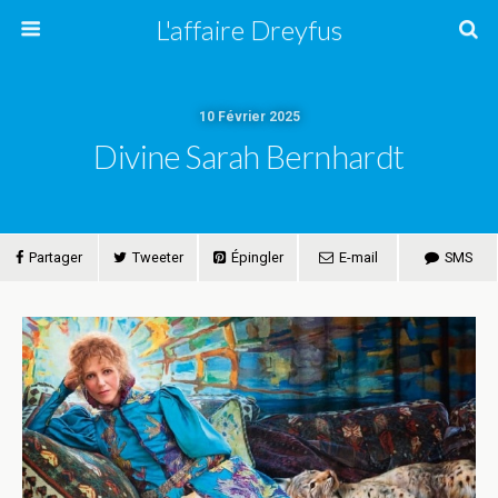
L'affaire Dreyfus
10 Février 2025
Divine Sarah Bernhardt
Partager
Tweeter
Épingler
E-mail
SMS