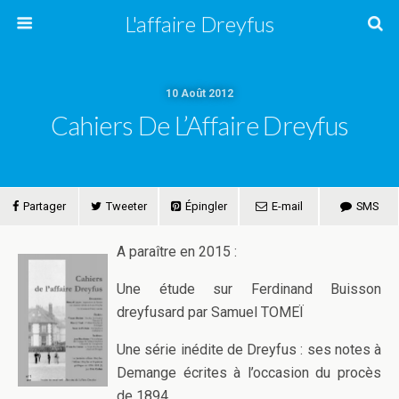
L'affaire Dreyfus
10 Août 2012
Cahiers De L’Affaire Dreyfus
Partager
Tweeter
Épingler
E-mail
SMS
A paraître en 2015 :
Une étude sur Ferdinand Buisson
dreyfusard par Samuel TOMEÏ
Une série inédite de Dreyfus : ses notes à
Demange écrites à l’occasion du procès
de 1894