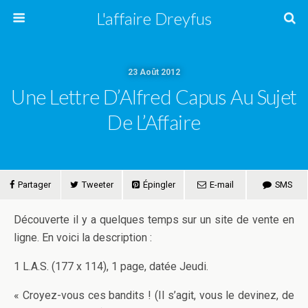
L'affaire Dreyfus
23 Août 2012
Une Lettre D’Alfred Capus Au Sujet
De L’Affaire
Partager
Tweeter
Épingler
E-mail
SMS
Découverte il y a quelques temps sur un site de vente en
ligne. En voici la description :
1 L.A.S. (177 x 114), 1 page, datée Jeudi.
« Croyez-vous ces bandits ! (Il s’agit, vous le devinez, de