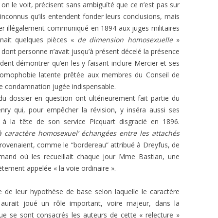
, on le voit, précisent sans ambiguïté que ce n’est pas sur
nconnus qu’ils entendent fonder leurs conclusions, mais
er illégalement communiqué en 1894 aux juges militaires
enait quelques pièces «
de dimension homosexuelle
»
ont personne n’avait jusqu’à présent décelé la présence
ndent démontrer qu’en les y faisant inclure Mercier et ses
homophobie latente prêtée aux membres du Conseil de
une condamnation jugée indispensable.
u dossier en question ont ultérieurement fait partie du
nry qui, pour empêcher la révision, y inséra aussi ses
é à la tête de son service Picquart disgracié en 1896.
 caractère homosexuel’ échangées entre les attachés
provenaient, comme le “bordereau” attribué à Dreyfus, de
llemand où les recueillait chaque jour Mme Bastian, une
ement appelée « la voie ordinaire ».
se de leur hypothèse de base selon laquelle le caractère
urait joué un rôle important, voire majeur, dans la
e se sont consacrés les auteurs de cette « relecture »