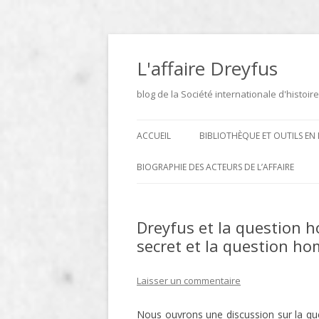
Aller
au
contenu
L'affaire Dreyfus
blog de la Société internationale d'histoire
ACCUEIL
BIBLIOTHÈQUE ET OUTILS EN 
ARCHIVES
BIOGRAPHIE DES ACTEURS DE L’AFFAIRE
BIBLIOTHÈQUE
DICTIONNAIRE BIOGRAPHIQUE ET
GÉOGRAPHIQUE DE L’AFFAIRE
Dreyfus et la question h
ICONOTHÈQUE
DREYFUS
secret et la question h
SITES
Laisser un commentaire
LE DICTIONNAIRE DES
PARLEMENTAIRES FRANÇAIS D
Nous ouvrons une discussion sur la que
1889 À 1940 DE JEAN JOLLY EN