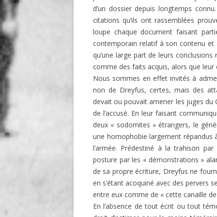
d’un dossier depuis longtemps connu.
citations qu’ils ont rassemblées prouv
loupe chaque document faisant part
contemporain relatif à son contenu et 
qu’une large part de leurs conclusions
comme des faits acquis, alors que leur 
Nous sommes en effet invités à admett
non de Dreyfus, certes, mais des attac
devait ou pouvait amener les juges du C
de l’accusé. En leur faisant communiqu
deux « sodomites » étrangers, le génér
une homophobie largement répandus à l’
l’armée. Prédestiné à la trahison pa
posture par les « démonstrations » ala
de sa propre écriture, Dreyfus ne four
en s’étant acoquiné avec des pervers sex
entre eux comme de « cette canaille de
En l’absence de tout écrit ou tout tém