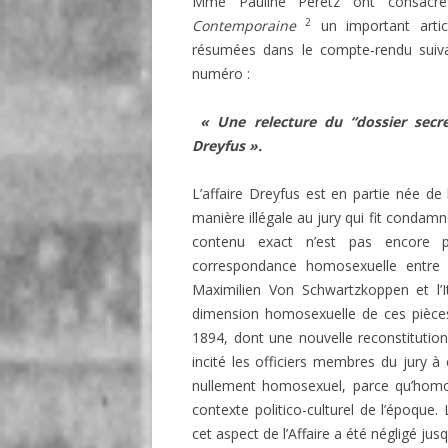
Mme Pauline Peretz ont consac
2
Contemporaine
un important artic
résumées dans le compte-rendu suiva
numéro :
« Une relecture du “dossier secre
Dreyfus ».
L’affaire Dreyfus est en partie née de
manière illégale au jury qui fit condamn
contenu exact n’est pas encore pr
correspondance homosexuelle entre de
Maximilien Von Schwartzkoppen et l’It
dimension homosexuelle de ces pièces
1894, dont une nouvelle reconstitution
incité les officiers membres du jury à
nullement homosexuel, parce qu’homop
contexte politico-culturel de l’époque. 
cet aspect de l’Affaire a été négligé jus