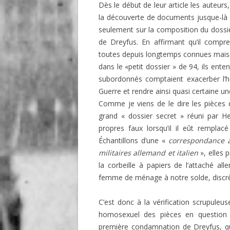
Dès le début de leur article les auteurs
la découverte de documents jusque-là i
seulement sur la composition du dossi
de Dreyfus. En affirmant qu’il compr
toutes depuis longtemps connues mais d
dans le «petit dossier » de 94, ils ente
subordonnés comptaient exacerber l’
Guerre et rendre ainsi quasi certaine 
Comme je viens de le dire les pièces d
grand « dossier secret » réuni par He
propres faux lorsqu’il il eût remplac
Échantillons d’une «
correspondance à
militaires allemand et italien
», elles 
la corbeille à papiers de l’attaché a
femme de ménage à notre solde, discrèt
C’est donc à la vérification scrupuleu
homosexuel des pièces en question a
première condamnation de Dreyfus, qu