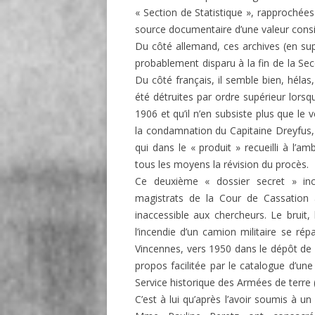
« Section de Statistique », rapprochée
source documentaire d’une valeur consi
Du côté allemand, ces archives (en sup
probablement disparu à la fin de la Se
Du côté français, il semble bien, hélas,
été détruites par ordre supérieur lors
1906 et qu’il n’en subsiste plus que le
la condamnation du Capitaine Dreyfus, no
qui dans le « produit » recueilli à l’
tous les moyens la révision du procès.
Ce deuxième « dossier secret » in
magistrats de la Cour de Cassation 
inaccessible aux chercheurs. Le bruit
l’incendie d’un camion militaire se r
Vincennes, vers 1950 dans le dépôt de no
propos facilitée par le catalogue d’une
Service historique des Armées de terre (
C’est à lui qu’après l’avoir soumis à 