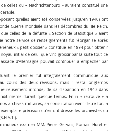
s de celles du « Nachrichtenbüro » auraient constitué une
dérable.
posant qu’elles aient été conservées jusqu’en 1940) ont
conde Guerre mondiale dans les décombres du IIIe Reich.
 que celles de la défunte « Section de Statistique » aient
que notre service de renseignements fut réorganisé après
 vénéneux « petit dossier » constitué en 1894 pour obtenir
yau initial de celui que vint grossir par la suite tout ce
ambassade d’Allemagne pouvait contribuer à empêcher par
cluant le premier fut intégralement communiqué aux
au cours des deux révisions, mais il resta longtemps
, heureusement infondé, de sa disparition en 1940 dans
épandit même durant quelque temps. Enfin « retrouvé » à
s archives militaires, sa consultation vient d’être fort à
 exemplaire précision qu’en ont dressé les archivistes du
S.H.A.T.).
un minutieux examen MM. Pierre Gervais, Romain Huret et