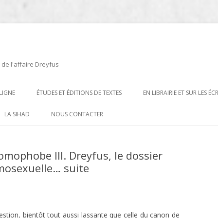
 de l'affaire Dreyfus
LIGNE
ÉTUDES ET ÉDITIONS DE TEXTES
EN LIBRAIRIE ET SUR LES É
ÉDITIONS DE TEXTES
2008-2012
LA SIHAD
NOUS CONTACTER
PROCÉDURES ET PROCÈS (1894 À
ÉTUDES
2013
1906)
omophobe III. Dreyfus, le dossier
CARTES POSTALES ET
2014
omosexuelle… suite
OUVRAGES ET PLAQUETTES
CARICATURES
2015
CONTEMPORAINS
DESSINS
2016
PRESSE
E
L’AFFAIRE DREYFUS AU CINÉMA
2017
stion, bientôt tout aussi lassante que celle du canon de
BIOGRAPHIES, ESSAIS, THÈSES ET