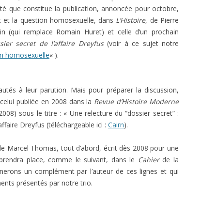
L’AFFAIRE DREYFUS EN BANDES
lité que constitue la publication, annoncée pour octobre,
ARTICLES UNIVERSITAIRES
2018
DESSINÉES
ret et la question homosexuelle, dans
L’Histoire
, de Pierre
tin (qui remplace Romain Huret) et celle d’un prochain
2019
PHOTOGRAPHIES
sier secret de l’affaire Dreyfus
(voir à ce sujet notre
on homosexuelle
« ).
2020
2021
s à leur parution. Mais pour préparer la discussion,
2023
 celui publiée en 2008 dans la
Revue d’Histoire Moderne
2008) sous le titre : « Une relecture du “dossier secret” :
2024
faire Dreyfus (téléchargeable ici :
Cairn
).
2025
de Marcel Thomas, tout d’abord, écrit dès 2008 pour une
i prendra place, comme le suivant, dans le
Cahier
de la
nnerons un complément par l’auteur de ces lignes et qui
ents présentés par notre trio.