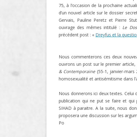
75, à l’occasion de la prochaine actua
LIGNE
d’un nouvel article sur le dossier sec
LE MAITRON EN LIGNE
Gervais, Pauline Peretz et Pierre Stu
ouvrage des mêmes intitulé :
Le Dos
précédent post : «
Dreyfus et la questi
Nous commenterons ces deux nouveauté
ouvrons un post sur le premier article,
& Contemporaine
(55-1, janvier-mars 
homosexualité et antisémitisme dans l’af
Nous donnerons ici deux textes. Celui 
publication qui ne put se faire et qu
SIHAD à paraitre. A la suite, nous do
proposera une discussion sur les argum
Po