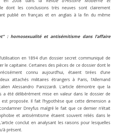
ré en 2008 dans la
Revue d’Histoire Moderne et
le dont les conclusions très neuves sont clairement
nt publié en français et en anglais à la fin du même
t” : homosexualité et antisémitisme dans l’affaire
 l’utilisation en 1894 d’un dossier secret communiqué de
er le capitaine. Certaines des pièces de ce dossier dont le
écisément connu aujourd’hui, étaient tirées d’une
ux attachés militaires étrangers à Paris, l’Allemand
alien Alessandro Panizzardi. L’article démontre que la
 a été délibérément mise en valeur dans le dossier de
 est proposée. Il fait l’hypothèse que cette dimension a
 condamner Dreyfus malgré le fait que ce dernier n’était
hobie et antisémitisme étaient souvent reliés dans le
L’article conclut en analysant les raisons pour lesquelles
qu’à présent.