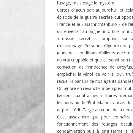
l’usage, mais exige le mystère.
Certes chacun sait aujourd’hui, et cel
épisode de la guerre secrète qui opposa
France et le « Nachrichtenbüro » de l’a
qui enverrait au bagne un officier innoc
« dossier secret », composé, sur or
d’espionnage. Personne n’ignore non plu
(dans des conditions d’ailleurs encore
du vrai coupable et que ce serait son no
conviction de l’innocence de Dreyfus
empêcher la vérité de voir le jour, tr
recueillis par l’un de nos agents dans 
On ignore en revanche à peu près tout c
livraient aux attachés militaires allem
les bureaux de l’État-Major français do
et par le Cdt. Targe au cours de la deu
C’est assez dire que pour connaître
fonctionnement des rouages occul
condamnation puis à long terme la réh