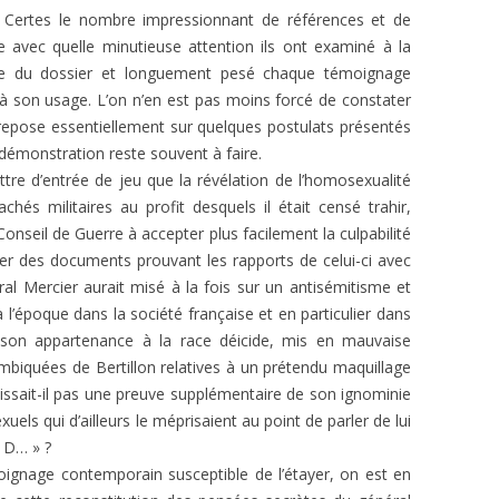
 Certes le nombre impressionnant de références et de
e avec quelle minutieuse attention ils ont examiné à la
ie du dossier et longuement pesé chaque témoignage
à son usage. L’on n’en est pas moins forcé de constater
 repose essentiellement sur quelques postulats présentés
démonstration reste souvent à faire.
re d’entrée de jeu que la révélation de l’homosexualité
hés militaires au profit desquels il était censé trahir,
onseil de Guerre à accepter plus facilement la culpabilité
er des documents prouvant les rapports de celui-ci avec
al Mercier aurait misé à la fois sur un antisémitisme et
époque dans la société française et en particulier dans
r son appartenance à la race déicide, mis en mauvaise
mbiquées de Bertillon relatives à un prétendu maquillage
nissait-il pas une preuve supplémentaire de son ignominie
uels qui d’ailleurs le méprisaient au point de parler de lui
 D… » ?
oignage contemporain susceptible de l’étayer, on est en