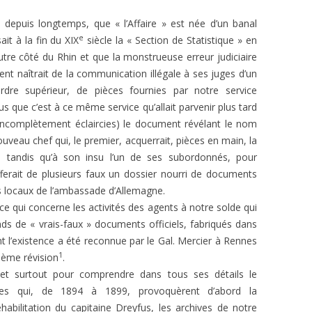
a depuis longtemps, que « l’Affaire » est née d’un banal
e
it à la fin du XIX
siècle la « Section de Statistique » en
utre côté du Rhin et que la monstrueuse erreur judiciaire
ent naîtrait de la communication illégale à ses juges d’un
dre supérieur, de pièces fournies par notre service
s que c’est à ce même service qu’allait parvenir plus tard
 incomplètement éclaircies) le document révélant le nom
uveau chef qui, le premier, acquerrait, pièces en main, la
, tandis qu’à son insu l’un de ses subordonnés, pour
ufferait de plusieurs faux un dossier nourri de documents
les locaux de l’ambassade d’Allemagne.
e qui concerne les activités des agents à notre solde qui
ands de « vrais-faux » documents officiels, fabriqués dans
nt l’existence a été reconnue par le Gal. Mercier à Rennes
1
xième révision
.
 et surtout pour comprendre dans tous ses détails le
tes qui, de 1894 à 1899, provoquèrent d’abord la
abilitation du capitaine Dreyfus, les archives de notre