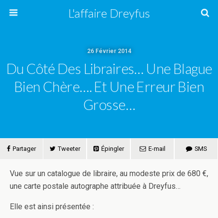
L'affaire Dreyfus
26 Février 2014
Du Côté Des Libraires… Une Blague
Bien Chère…. Et Une Erreur Bien
Grosse…
Partager
Tweeter
Épingler
E-mail
SMS
Vue sur un catalogue de libraire, au modeste prix de 680 €,
une carte postale autographe attribuée à Dreyfus…
Elle est ainsi présentée :