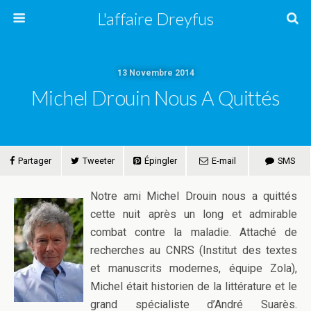
L'affaire Dreyfus
13 Novembre 2014
Michel Drouin Nous A Quittés
Partager
Tweeter
Épingler
E-mail
SMS
Notre ami Michel Drouin nous a quittés
cette nuit après un long et admirable
combat contre la maladie. Attaché de
recherches au CNRS (Institut des textes
et manuscrits modernes, équipe Zola),
Michel était historien de la littérature et le
grand spécialiste d’André Suarès.