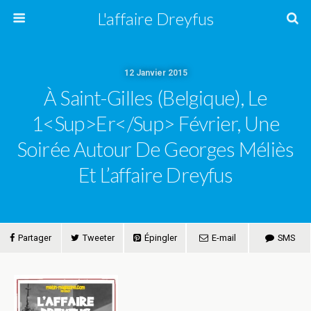
L'affaire Dreyfus
12 Janvier 2015
À Saint-Gilles (Belgique), Le
1<sup>er</sup> Février, Une
Soirée Autour De Georges Méliès
Et L’affaire Dreyfus
Partager
Tweeter
Épingler
E-mail
SMS