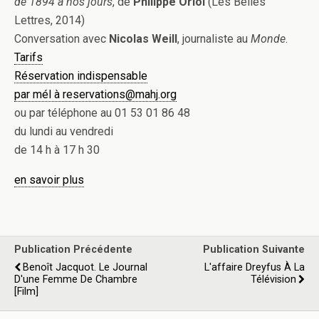
de 1894 à nos jours
, de
Philippe Oriol
(Les Belles
Lettres, 2014)
Conversation avec
Nicolas Weill
, journaliste au
Monde
.
Tarifs
Réservation indispensable
par mél à reservations@mahj.org
ou par téléphone au 01 53 01 86 48
du lundi au vendredi
de 14 h à 17 h 30
en savoir plus
Publication Précédente
Publication Suivante
Benoît Jacquot. Le Journal
L'affaire Dreyfus À La
D'une Femme De Chambre
Télévision
[film]