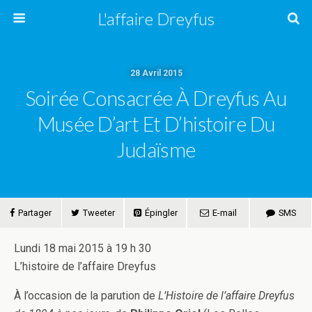
L'affaire Dreyfus
28 Avril 2015
Soirée Consacrée À Dreyfus Au
Musée D’art Et D’histoire Du
Judaïsme
Partager
Tweeter
Épingler
E-mail
SMS
Lundi 18 mai 2015 à 19 h 30
L’histoire de l’affaire Dreyfus
À l’occasion de la parution de
L’Histoire de l’affaire Dreyfus