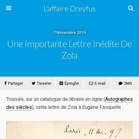
L'affaire Dreyfus
7 Novembre 2019
Une Importante Lettre Inédite De
Zola
Partager
Tweeter
Épingler
E-mail
SMS
Trouvée, sur un catalogue de libraire en ligne (
Autographes
des siècles
), cette lettre de Zola à Eugène Fasquelle :