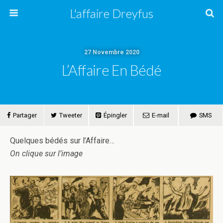
L'affaire Dreyfus
27 Novembre 2020
L’Affaire En Bédé
Partager
Tweeter
Épingler
E-mail
SMS
Quelques bédés sur l’Affaire…
On clique sur l’image