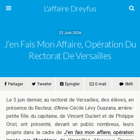
L'affaire Dreyfus
22 Juin 2026
J’en Fais Mon Affaire, Opération Du
Rectorat De Versailles
Partager
Tweeter
Épingler
E-mail
SMS
Le 5 juin dernier, au rectorat de Versailles, des élèves, en
présence du Recteur, d’Anne-Cécile Lévy Ouazana, arrière-
petite fille du capitaine, de Vincent Duclert et de Philippe
Oriol, ont présenté, devant un public nombreux, leurs
projets dans le cadre de
J’en fais mon affaire
, opération