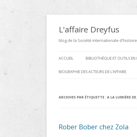
Aller
au
contenu
L'affaire Dreyfus
blog de la Société internationale d'histoire
ACCUEIL
BIBLIOTHÈQUE ET OUTILS EN 
ARCHIVES
BIOGRAPHIE DES ACTEURS DE L’AFFAIRE
BIBLIOTHÈQUE
DICTIONNAIRE BIOGRAPHIQUE ET
GÉOGRAPHIQUE DE L’AFFAIRE
ICONOTHÈQUE
ARCHIVES PAR ÉTIQUETTE :
A LA LUMIÈRE DE
DREYFUS
SITES
LE DICTIONNAIRE DES
Rober Bober chez Zola
PARLEMENTAIRES FRANÇAIS D
1889 À 1940 DE JEAN JOLLY EN