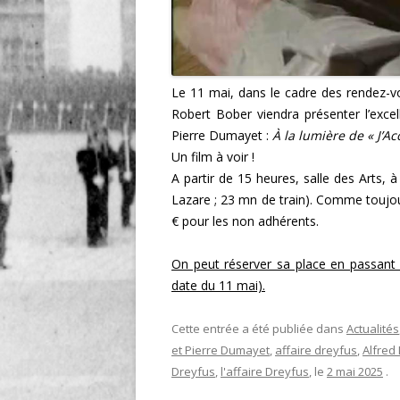
Le 11 mai, dans le cadre des rendez-
Robert Bober viendra présenter l’excel
Pierre Dumayet :
À la lumière de « J’Ac
Un film à voir !
A partir de 15 heures, salle des Arts, à
Lazare ; 23 mn de train). Comme toujou
€ pour les non adhérents.
On peut réserver sa place en passant pa
date du 11 mai).
Cette entrée a été publiée dans
Actualités
et Pierre Dumayet
,
affaire dreyfus
,
Alfred
Dreyfus
,
l'affaire Dreyfus
, le
2 mai 2025
.