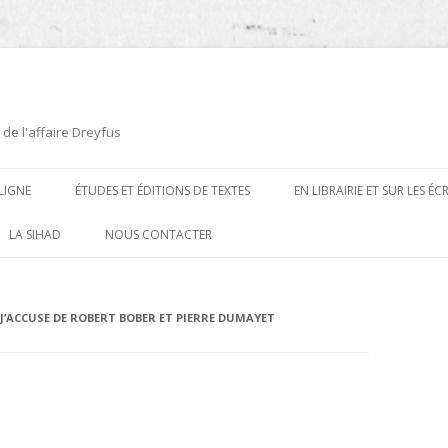
 de l'affaire Dreyfus
LIGNE
ÉTUDES ET ÉDITIONS DE TEXTES
EN LIBRAIRIE ET SUR LES É
ÉDITIONS DE TEXTES
2008-2012
LA SIHAD
NOUS CONTACTER
PROCÉDURES ET PROCÈS (1894 À
ÉTUDES
2013
1906)
CARTES POSTALES ET
2014
 J’ACCUSE DE ROBERT BOBER ET PIERRE DUMAYET
OUVRAGES ET PLAQUETTES
CARICATURES
2015
CONTEMPORAINS
DESSINS
2016
PRESSE
E
L’AFFAIRE DREYFUS AU CINÉMA
2017
BIOGRAPHIES, ESSAIS, THÈSES ET